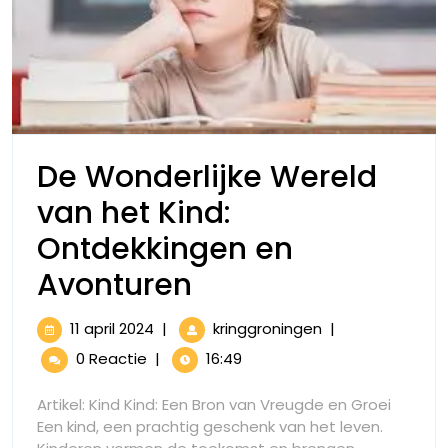
De Wonderlijke Wereld
van het Kind:
Ontdekkingen en
De
Avonturen
Wonderlijke
11
De
11 april 2024
|
kringgroningen
|
Wereld
april
Wonderlijke
0 Reactie
|
16:49
2024
Wereld
van
van
Artikel: Kind Kind: Een Bron van Vreugde en Groei
het
het
Een kind, een prachtig geschenk van het leven.
Kind: