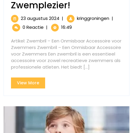
Ontdek
Zwemplezier!
de
23
Ontdek
23 augustus 2024
|
kringgroningen
|
Perfecte
augustus
de
0 Reactie
|
16:49
2024
Perfecte
Zwembril
Zwembril
Artikel: Zwembril – Een Onmisbaar Accessoire voor
voor
voor
Zwemmers Zwembril – Een Onmisbaar Accessoire
Optimaal
voor Zwemmers Een zwembril is een essentieel
Optimaal
Zwemplezi
accessoire voor zowel recreatieve zwemmers als
Zwemplezier!
professionele atleten. Het biedt [...]
View
View More
More