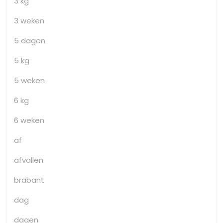
3 kg
3 weken
5 dagen
5 kg
5 weken
6 kg
6 weken
af
afvallen
brabant
dag
dagen