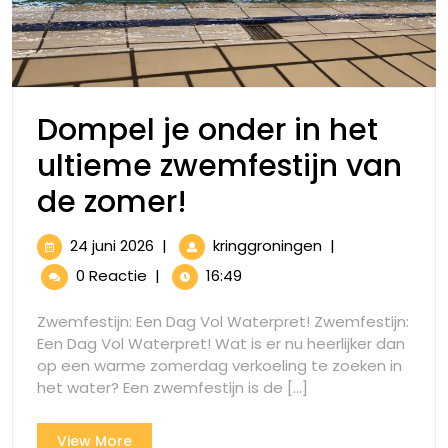
Dompel je onder in het
ultieme zwemfestijn van
Dompel
de zomer!
je
24
Dompel
24 juni 2026
|
kringgroningen
|
onder
juni
je
0 Reactie
|
16:49
2026
onder
in
in
Zwemfestijn: Een Dag Vol Waterpret! Zwemfestijn:
het
het
Een Dag Vol Waterpret! Wat is er nu heerlijker dan
ultieme
op een warme zomerdag verkoeling te zoeken in
ultieme
zwemfestijn
het water? Een zwemfestijn is de [...]
van
zwemfestijn
de
View
View More
zomer!