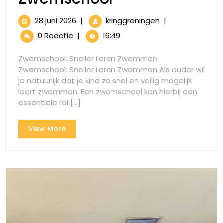
het
28
Versnel
28 juni 2026
|
kringgroningen
|
Zwemleerproc
juni
het
0 Reactie
|
16:49
2026
Zwemleerproces
bij
bij
Zwemschool: Sneller Leren Zwemmen
de
de
Zwemschool: Sneller Leren Zwemmen Als ouder wil
Zwemschool
je natuurlijk dat je kind zo snel en veilig mogelijk
Zwemschool
leert zwemmen. Een zwemschool kan hierbij een
essentiële rol [...]
View
View More
More