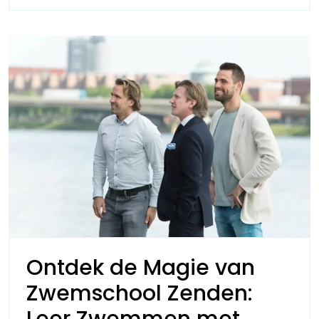
plezier!
met
passi
en
plezie
Ontdek de Magie van
Zwemschool Zenden:
Leer Zwemmen met