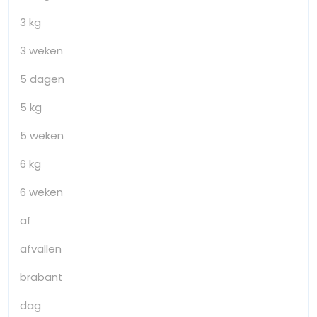
3 kg
3 weken
5 dagen
5 kg
5 weken
6 kg
6 weken
af
afvallen
brabant
dag