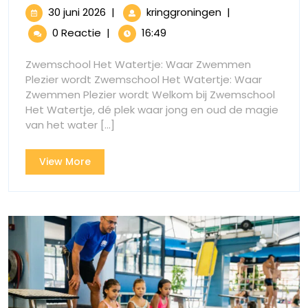
de
30
Ontdek
30 juni 2026
|
kringgroningen
|
Magie
juni
de
0 Reactie
|
16:49
2026
Magie
van
van
Zwemschool Het Watertje: Waar Zwemmen
Zwemschool
Zwemschool
Plezier wordt Zwemschool Het Watertje: Waar
Het
Zwemmen Plezier wordt Welkom bij Zwemschool
Het
Watertje
Het Watertje, dé plek waar jong en oud de magie
Watertje
van het water [...]
View
View More
More