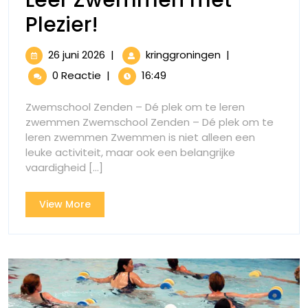
Ontdek
Plezier!
de
26
Ontdek
26 juni 2026
|
kringgroningen
|
Magie
juni
de
0 Reactie
|
16:49
2026
Magie
van
van
Zwemschool Zenden – Dé plek om te leren
Zwemschool
Zwemschool
zwemmen Zwemschool Zenden – Dé plek om te
Zenden:
leren zwemmen Zwemmen is niet alleen een
Zenden:
Leer
leuke activiteit, maar ook een belangrijke
Zwemmen
Leer
vaardigheid [...]
met
Zwemmen
Plezier!
View
View More
met
More
Plezier!