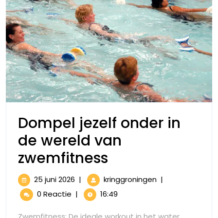
Dompel jezelf onder in
de wereld van
Dompel
zwemfitness
jezelf
25
Dompel
25 juni 2026
|
kringgroningen
|
onder
juni
jezelf
0 Reactie
|
16:49
2026
onder
in
in
Zwemfitness: De ideale workout in het water