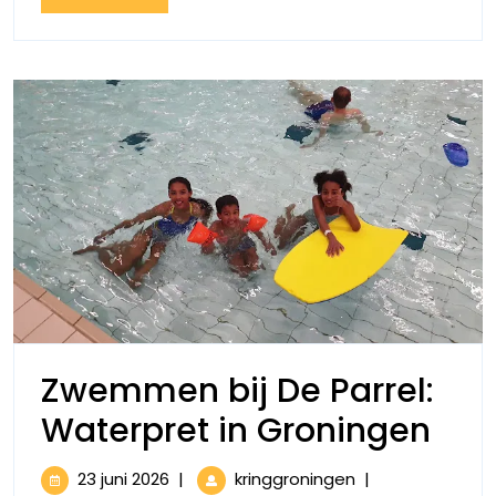
van
More
de
zomer!
Zwemmen bij De Parrel:
Zw
Waterpret in Groningen
bij
23
Zwemmen
23 juni 2026
|
kringgroningen
|