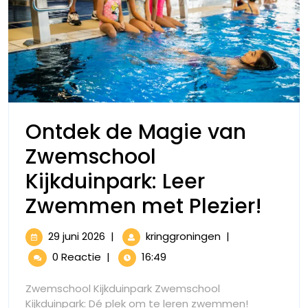
Ontdek de Magie van
Zwemschool
Kijkduinpark: Leer
Ont
Zwemmen met Plezier!
de
29
Ontdek
29 juni 2026
|
kringgroningen
|
Mag
juni
de
0 Reactie
|
16:49
2026
Magie
van
van
Zwemschool Kijkduinpark Zwemschool
Zwemschool
Zwe
Kijkduinpark: Dé plek om te leren zwemmen!