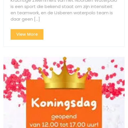
Een
Krachtige Zwemmers van het Noorden Waterpolo
krachtige
is een sport die bekend staat om zijn intensiteit
krachtige
verschijning
en teamwork, en de IJsberen waterpolo team is
in
verschijning
daar geen [...]
het
in
zwembad
View
View More
het
More
zwembad