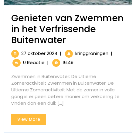
Genieten van Zwemmen
in het Verfrissende
Genieten
Buitenwater
van
27
Genieten
27 oktober 2024
|
kringgroningen
|
Zwemmen
oktober
van
0 Reactie
|
16:49
2024
Zwemmen
in
in
Zwemmen in Buitenwater: De Ultieme
het
het
Zomeractiviteit Zwemmen in Buitenwater: De
Verfrissend
Ultieme Zomeractiviteit Met de zomer in volle
Verfrissende
Buitenwater
gang is er geen betere manier om verkoeling te
Buitenwater
vinden dan een duik [...]
View
View More
More