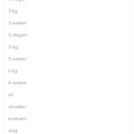
3 kg
3 weken
5 dagen
5 kg
5 weken
6 kg
6 weken
af
afvallen
brabant
dag