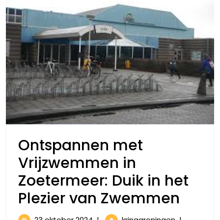
Ontspannen met
Vrijzwemmen in
Zoetermeer: Duik in het
Onts
Plezier van Zwemmen
met
23
Ontspanne
23 oktober 2024
|
kringgroningen
|