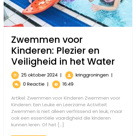
Zwemmen voor
Kinderen: Plezier en
Zwe
Veiligheid in het Water
voor
25
Zwemmen
25 oktober 2024
|
kringgroningen
|
Kind
oktober
voor
0 Reactie
|
16:49
2024
Kinderen:
Plezi
Plezier
Artikel: Zwemmen voor Kinderen Zwemmen voor
en
en
Kinderen: Een Leuke en Leerzame Activiteit
Veiligheid
Zwemmen is niet alleen verfrissend en leuk, maar
Veil
in
ook een essentiële vaardigheid die kinderen
het
in
kunnen leren. Of het [...]
Water