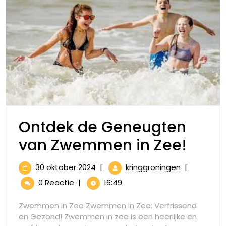
Ontdek de Geneugten
Ontd
van Zwemmen in Zee!
de
30
Ontdek
30 oktober 2024
|
kringgroningen
|
Gene
oktober
de
0 Reactie
|
16:49
2024
Geneugten
van
van
Zwemmen in Zee Zwemmen in Zee: Verfrissend
Zwemmen
Zwe
en Gezond! Zwemmen in zee is een heerlijke en
in