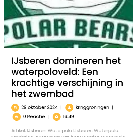
IJsberen domineren het
waterpoloveld: Een
krachtige verschijning in
IJsberen
het zwembad
domineren
29
IJsberen
29 oktober 2024
|
kringgroningen
|
het
oktober
domineren
0 Reactie
|
16:49
2024
het
waterpolovel
waterpolove
Artikel: IJsberen Waterpolo IJsberen Waterpolo:
Een