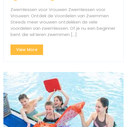
2024
Voordelen
van
van
Zwemlessen voor Vrouwen Zwemlessen voor
Zwemlesse
Zwemlessen
Vrouwen: Ontdek de Voordelen van Zwemmen
voor
Steeds meer vrouwen ontdekken de vele
voor
Vrouwen
voordelen van zwemlessen. Of je nu een beginner
Vrouwen
bent die wil leren zwemmen [...]
View
View More
More