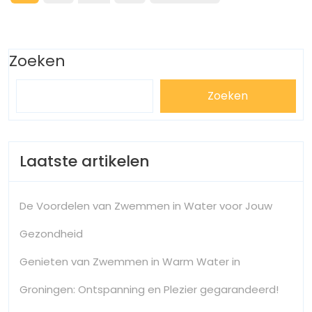
pagination
Afvallen
zijn:
in
Slechts
“Effectief
1
Zoeken
10
Maand:
Het
Kilo
Zoeken
Ideale
Eetschema
Afvallen
in
Laatste artikelen
Slechts
1
De Voordelen van Zwemmen in Water voor Jouw
Maand:
Gezondheid
Het
Genieten van Zwemmen in Warm Water in
Ideale
Groningen: Ontspanning en Plezier gegarandeerd!
Eetschema