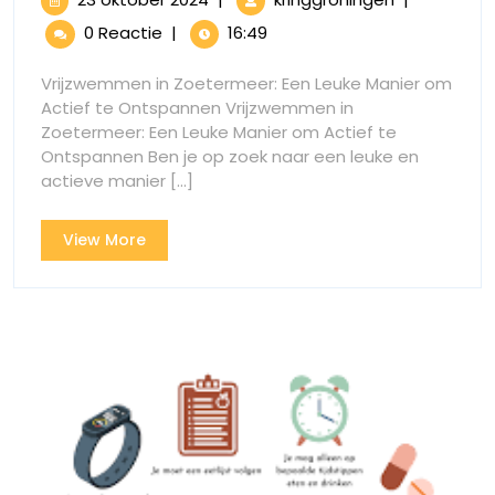
Vrij
oktober
met
0 Reactie
|
16:49
2024
Vrijzwemme
in
in
Vrijzwemmen in Zoetermeer: Een Leuke Manier om
Zoetermeer
Zoet
Actief te Ontspannen Vrijzwemmen in
Duik
Zoetermeer: Een Leuke Manier om Actief te
Duik
in
Ontspannen Ben je op zoek naar een leuke en
het
in
actieve manier [...]
Plezier
van
het
View
View More
Zwemmen
Plezie
More
van
Zwe