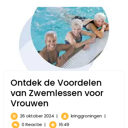
Ontdek de Voordelen
van Zwemlessen voor
Ontdek
Vrouwen
de
26
Ontdek
26 oktober 2024
|
kringgroningen
|
Voordelen
oktober
de
0 Reactie
|
16:49