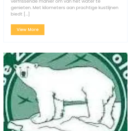
verfrissende manier om van het water te
in
Zee!
genieten. Met kilometers aan prachtige kustlijnen
Zee!
biedt [...]
View
View More
More