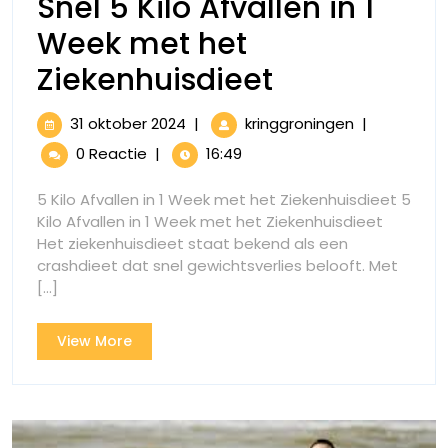
Snel 5 Kilo Afvallen in 1
Week met het
Snel
Ziekenhuisdieet
5
31
Snel
31 oktober 2024
|
kringgroningen
|
Kilo
oktober
5
0 Reactie
|
16:49
2024
Kilo
Afvallen
Afvallen
5 Kilo Afvallen in 1 Week met het Ziekenhuisdieet 5
in
in
Kilo Afvallen in 1 Week met het Ziekenhuisdieet
1
Het ziekenhuisdieet staat bekend als een
1
Week
crashdieet dat snel gewichtsverlies belooft. Met
met
Week
[...]
het
met
Ziekenhuisdi
View
View More
het
More
Ziekenhuisd