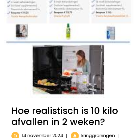
Hoe realistisch is 10 kilo
Hoe
afvallen in 2 weken?
realist
14
Hoe
14 november 2024
|
kringgroningen
|