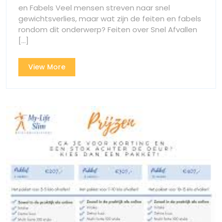
snel
snel
en Fabels Veel mensen streven naar snel
afvallen!
gewichtsverlies, maar wat zijn de feiten en fabels
afvalle
rondom dit onderwerp? Feiten over Snel Afvallen
[...]
View
View More
More