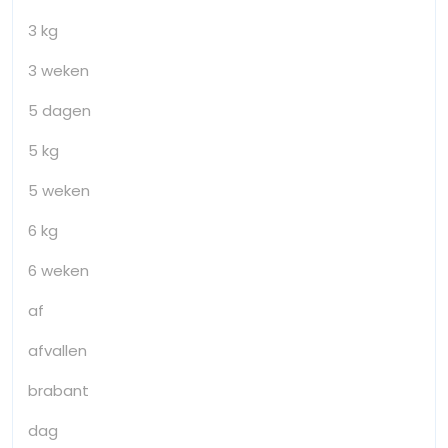
3 kg
3 weken
5 dagen
5 kg
5 weken
6 kg
6 weken
af
afvallen
brabant
dag