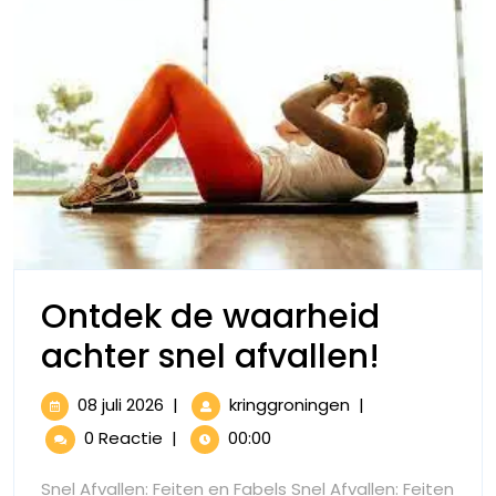
Ontdek de waarheid
Ontde
achter snel afvallen!
de
08
Ontdek
08 juli 2026
|
kringgroningen
|
waarh
juli
de
0 Reactie
|
00:00
2026
waarheid
achter
achter
Snel Afvallen: Feiten en Fabels Snel Afvallen: Feiten