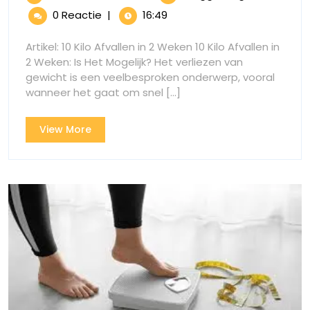
is
november
realistisch
0 Reactie
|
16:49
2024
is
10
10
Artikel: 10 Kilo Afvallen in 2 Weken 10 Kilo Afvallen in
kilo
kilo
2 Weken: Is Het Mogelijk? Het verliezen van
afvallen
gewicht is een veelbesproken onderwerp, vooral
afvalle
in
wanneer het gaat om snel [...]
2
in
weken?
View
View More
2
More
weken