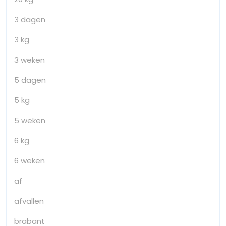
3 dagen
3 kg
3 weken
5 dagen
5 kg
5 weken
6 kg
6 weken
af
afvallen
brabant