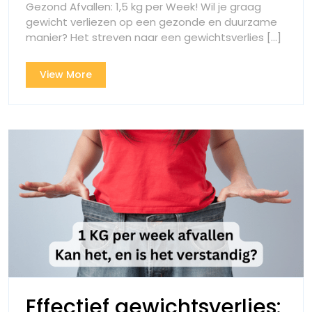
Per
Gezond Afvallen: 1,5 kg per Week! Wil je graag
Week
gewicht verliezen op een gezonde en duurzame
Week
Bereiken
manier? Het streven naar een gewichtsverlies [...]
met
Bereik
Gezonde
View
View More
Gewoonten
met
More
Gezon
Gewoo
Effectief gewichtsverlies: