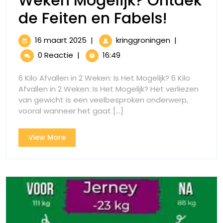
Weken Mogelijk? Ontdek
Is
de Feiten en Fabels!
6
16
Is
16 maart 2025
|
kringgroningen
|
Kilo
maart
6
0 Reactie
|
16:49
2025
Kilo
Afvalle
Afvallen
6 Kilo Afvallen in 2 Weken: Is Het Mogelijk? 6 Kilo
in
in
Afvallen in 2 Weken: Is Het Mogelijk? Het verliezen
2
van gewicht is een veelbesproken onderwerp,
2
Weken
vooral wanneer het gaat [...]
Mogelijk?
Weken
Ontdek
View
View More
Mogelij
de
More
Feiten
Ontdek
en
Fabels!
de
Feiten
en