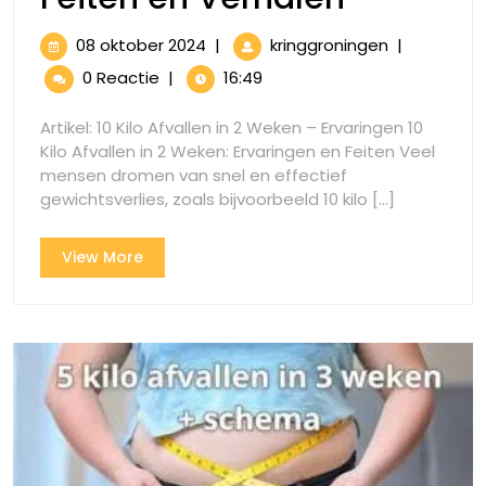
met
08
Ervaringen
08 oktober 2024
|
kringgroningen
|
10
oktober
met
0 Reactie
|
16:49
2024
10
kilo
kilo
Artikel: 10 Kilo Afvallen in 2 Weken – Ervaringen 10
afvallen
afvallen
Kilo Afvallen in 2 Weken: Ervaringen en Feiten Veel
in
mensen dromen van snel en effectief
in
2
gewichtsverlies, zoals bijvoorbeeld 10 kilo [...]
weken:
2
Feiten
View
View More
weken:
en
More
Verhalen
Feiten
en
Verhale