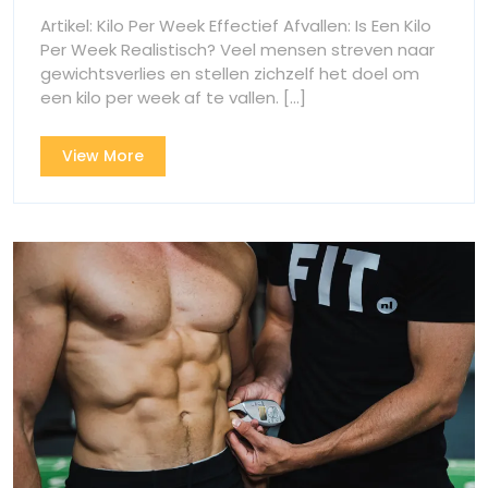
Een
Een
Artikel: Kilo Per Week Effectief Afvallen: Is Een Kilo
Kilo
Kilo
Per Week Realistisch? Veel mensen streven naar
Per
gewichtsverlies en stellen zichzelf het doel om
Per
Week
een kilo per week af te vallen. [...]
Realistisch?
Week
View
View More
Realistisch?
More