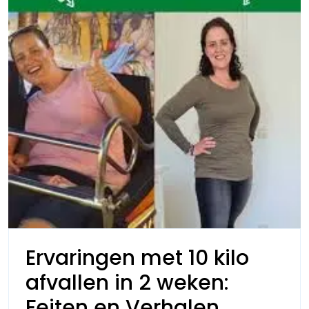
Fabels!
Ervaringen met 10 kilo
afvallen in 2 weken:
Ervaring
Feiten en Verhalen