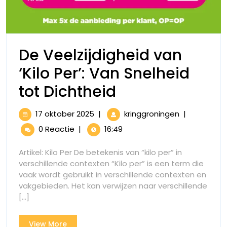
De Veelzijdigheid van
‘Kilo Per’: Van Snelheid
De
tot Dichtheid
Veelzijdigheid
17
De
17 oktober 2025
|
kringgroningen
|
van
oktober
Veelzijdighei
0 Reactie
|
16:49
2025
van
‘Kilo
‘Kilo
Artikel: Kilo Per De betekenis van “kilo per” in
Per’:
Per’:
verschillende contexten “Kilo per” is een term die
Van
vaak wordt gebruikt in verschillende contexten en
Van
Snelheid
vakgebieden. Het kan verwijzen naar verschillende
tot
Snelheid
[...]
Dichtheid
tot
View
View More