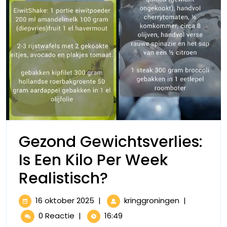
Gezond Gewichtsverlies:
Is Een Kilo Per Week
Gezond
Realistisch?
Gewichtsverlies
16
Gezond
16 oktober 2025
|
kringgroningen
|
Is
oktober
Gewichtsverl
0 Reactie
|
16:49
2025
Is