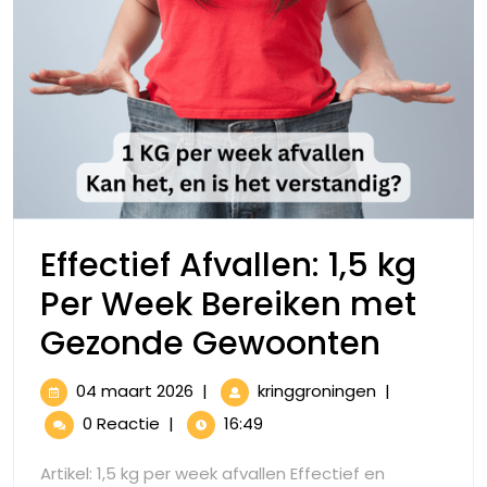
Effectief Afvallen: 1,5 kg
Per Week Bereiken met
Effecti
Gezonde Gewoonten
Afvall
04
Effectief
04 maart 2026
|
kringgroningen
|
1,5
maart
Afvallen:
0 Reactie
|
16:49
2026
1,5
kg
kg
Artikel: 1,5 kg per week afvallen Effectief en
Per