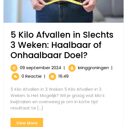
5 Kilo Afvallen in Slechts
3 Weken: Haalbaar of
5
Onhaalbaar Doel?
Kilo
09
5
09 september 2024
|
kringgroningen
|
Afvallen
september
Kilo
0 Reactie
|
16:49
2024
Afvallen
in
in
5 Kilo Afvallen in 3 Weken 5 Kilo Afvallen in 3
Slechts
Slechts
Weken: Is Het Mogelijk? Wil je graag wat kilo’s
3
kwijtraken en overweeg je om in korte tijd
3
Weken:
resultaat te [...]
Haalbaa
Weken:
of
View
View More
Haalbaar
Onhaalb