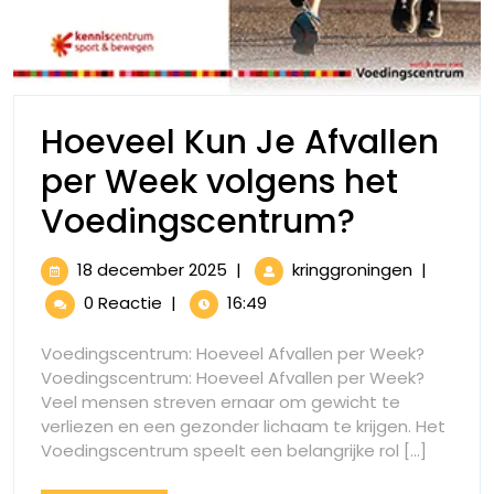
Hoeveel Kun Je Afvallen
per Week volgens het
Hoeveel
Voedingscentrum?
Kun
18
Hoeveel
18 december 2025
|
kringgroningen
|
Je
december
Kun
0 Reactie
|
16:49
2025
Je
Afvallen
Afvallen
Voedingscentrum: Hoeveel Afvallen per Week?
per
per
Voedingscentrum: Hoeveel Afvallen per Week?
Week
Veel mensen streven ernaar om gewicht te
Week
volgens
verliezen en een gezonder lichaam te krijgen. Het
het
volgens
Voedingscentrum speelt een belangrijke rol [...]
Voedings