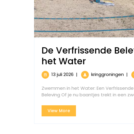
De Verfrissende Be
De
het Water
Verfrissen
13
De
13 juli 2026
|
kringgroningen
|
Beleving
juli
Verf
2026
Bele
Zwemmen in het Water: Een Verfrissende
van
van
Beleving Of je nu baantjes trekt in een zw
Zwe
Zwemmen
in
View
View More
in
het
More
Wat
het