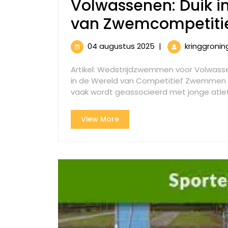
Volwassenen: Duik i
van Zwemcompetiti
04
04 augustus 2025
|
kringgroni
augustus
2025
Artikel: Wedstrijdzwemmen voor Volwas
in de Wereld van Competitief Zwemmen 
vaak wordt geassocieerd met jonge atleten
View
View More
More