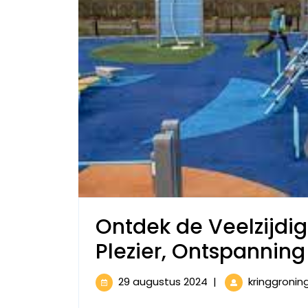
Ontdek de Veelzijdig
Plezier, Ontspanning
29
29 augustus 2024
|
kringgronin
augustus