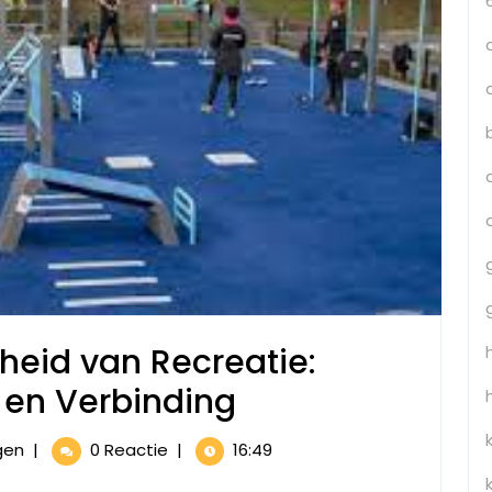
heid van Recreatie:
Ontdek
 en Verbinding
de
Ontdek
gen
|
0 Reactie
|
16:49
Veelzijdigheid
de
k