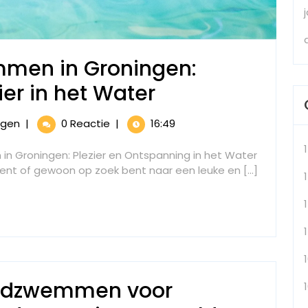
mmen in Groningen:
Geniet
er in het Water
van
Geniet
ngen
|
0 Reactie
|
16:49
Vrij
van
Vrij
in Groningen: Plezier en Ontspanning in het Water
Zwemmen
Zwemmen
t of gewoon op zoek bent naar een leuke en [...]
1
in
in
Groningen:
Groningen:
Ontspanning
en
Ontspanning
Plezier
in
en
het
ijdzwemmen voor
Plezier
Water