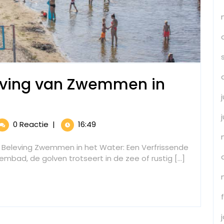
leving van Zwemmen in
de
0 Reactie
|
16:49
rissende
ving
 Beleving Zwemmen in het Water: Een Verfrissende
embad, de golven trotseert in de zee of rustig [...]
mmen
er