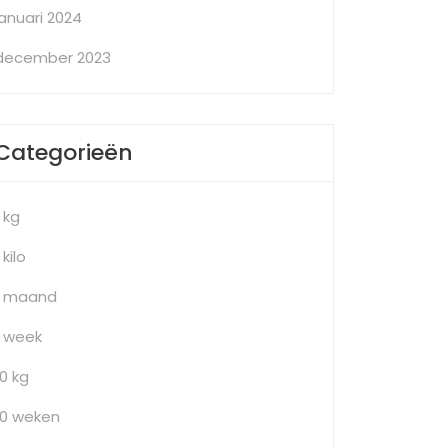
januari 2024
december 2023
Categorieën
1 kg
 kilo
1 maand
1 week
10 kg
10 weken