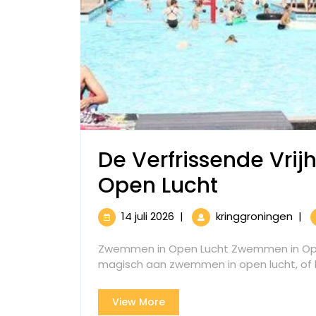
De Verfrissende Vri
De
Open Lucht
Verfriss
14
De
14 juli 2026
|
kringgroningen
|
Vrijheid
juli
Verf
2026
Vrijh
Zwemmen in Open Lucht Zwemmen in Open Lu
van
van
magisch aan zwemmen in open lucht, of het 
Zw
Zwemme
in
View
View More
in
Ope