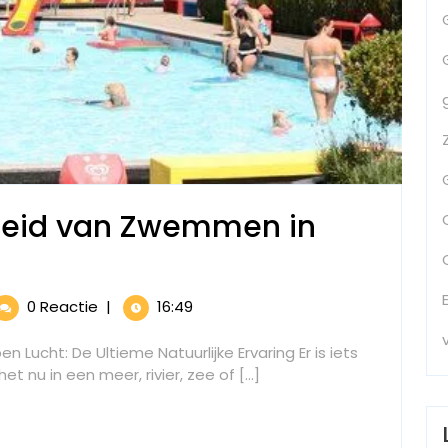
jheid van Zwemmen in
ende
0 Reactie
|
16:49
rissende
eid
cht: De Ultieme Natuurlijke Ervaring Er is iets
nu in een meer, rivier, zee of [...]
emmen
n
n