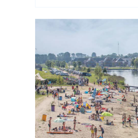
More
Luch
Open
Lucht