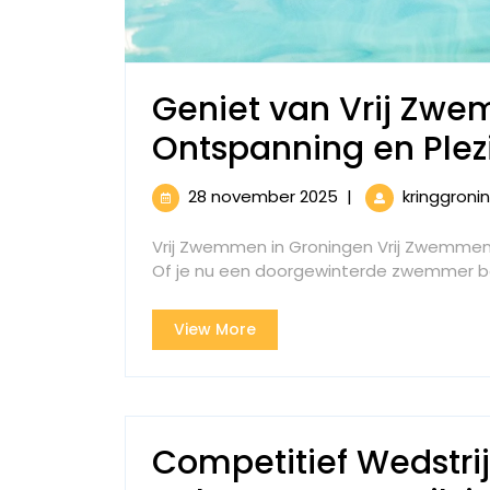
Geniet van Vrij Zwe
Ontspanning en Plezi
28
28 november 2025
|
kringgroni
november
2025
Vrij Zwemmen in Groningen Vrij Zwemmen 
Of je nu een doorgewinterde zwemmer ben
View
View More
More
Competitief Wedstr