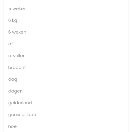
5 weken
6 kg
6 weken
af
afvallen
brabant
dag
dagen
gelderland
geusseltbad
hoe