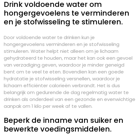
Drink voldoende water om
hongergevoelens te verminderen
en je stofwisseling te stimuleren.
Door voldoende water te drinken kun je
hongergevoelens verminderen en je stofwisseling
stimuleren. Water helpt niet alleen om je lichaam
gehydrateerd te houden, maar het kan ook een gevoel
van verzadiging geven, waardoor je minder geneigd
bent om te veel te eten. Bovendien kan een goede
hydratatie je stofwisseling versnellen, waardoor je
lichaam efficiënter calorieën verbrandt. Het is dus
belangrijk om gedurende de dag regelmatig water te
drinken als onderdeel van een gezonde en evenwichtige
aanpak om 1 kilo per week af te vallen.
Beperk de inname van suiker en
bewerkte voedingsmiddelen.