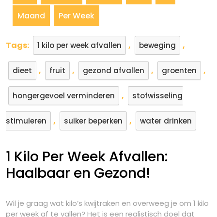
Maand
Per Week
Tags:
,
,
1 kilo per week afvallen
beweging
,
,
,
,
dieet
fruit
gezond afvallen
groenten
,
hongergevoel verminderen
stofwisseling
,
,
stimuleren
suiker beperken
water drinken
1 Kilo Per Week Afvallen:
Haalbaar en Gezond!
Wil je graag wat kilo’s kwijtraken en overweeg je om 1 kilo
per week af te vallen? Het is een realistisch doel dat