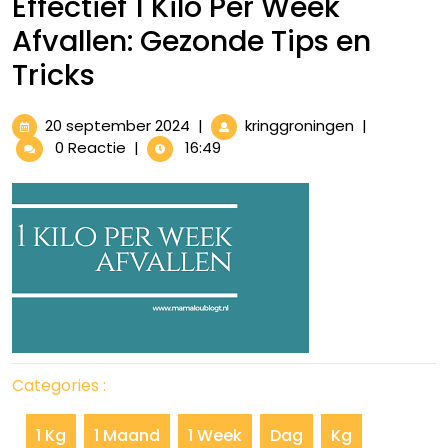
Effectief 1 Kilo Per Week
Afvallen: Gezonde Tips en
Tricks
20
Effectief
20 september 2024
|
kringgroningen
|
september
1
0 Reactie
|
16:49
2024
Kilo
Per
Week
Afvallen:
Gezonde
Tips
en
Tricks
Categories :
1 Kg
1 Maand
1 Week
Dag
Kg