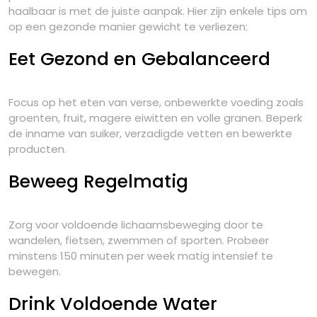
haalbaar is met de juiste aanpak. Hier zijn enkele tips om
op een gezonde manier gewicht te verliezen:
Eet Gezond en Gebalanceerd
Focus op het eten van verse, onbewerkte voeding zoals
groenten, fruit, magere eiwitten en volle granen. Beperk
de inname van suiker, verzadigde vetten en bewerkte
producten.
Beweeg Regelmatig
Zorg voor voldoende lichaamsbeweging door te
wandelen, fietsen, zwemmen of sporten. Probeer
minstens 150 minuten per week matig intensief te
bewegen.
Drink Voldoende Water