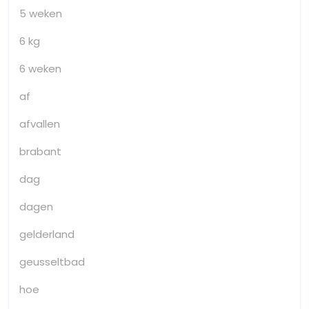
5 weken
6 kg
6 weken
af
afvallen
brabant
dag
dagen
gelderland
geusseltbad
hoe