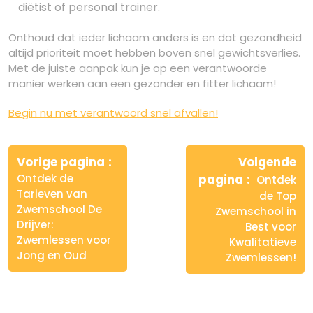
diëtist of personal trainer.
Onthoud dat ieder lichaam anders is en dat gezondheid
altijd prioriteit moet hebben boven snel gewichtsverlies.
Met de juiste aanpak kun je op een verantwoorde
manier werken aan een gezonder en fitter lichaam!
Begin nu met verantwoord snel afvallen!
Berichtnavigatie
Vorige pagina
Volgende
Ontdek de
pagina
Ontdek
Tarieven van
de Top
Zwemschool De
Zwemschool in
Drijver:
Best voor
Zwemlessen voor
Kwalitatieve
Jong en Oud
Zwemlessen!