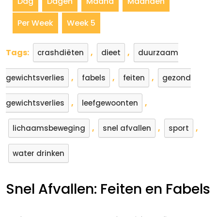
Dag
Dagen
Maand
Maanden
Per Week
Week 5
Tags:
,
,
crashdiëten
dieet
duurzaam
,
,
,
gewichtsverlies
fabels
feiten
gezond
,
,
gewichtsverlies
leefgewoonten
,
,
,
lichaamsbeweging
snel afvallen
sport
water drinken
Snel Afvallen: Feiten en Fabels