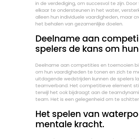
in de verdediging, om succesvol te zijn. Doo
elkaar te ondersteunen in het water, verste
alleen hun individuele vaardigheden, maar c
het behalen van gezamenlijke doelen.
Deelname aan competiti
spelers de kans om hun
Deelname aan competities en toernooien bi
om hun vaardigheden te tonen en zich te m
uitdagende wedstrijden kunnen de spelers late
teamverband. Het competitieve element stimu
terwijl het ook bijdraagt aan de teamdynam
team. Het is een gelegenheid om te schitter
Het spelen van waterpol
mentale kracht.