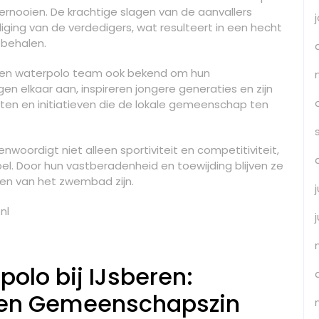
ernooien. De krachtige slagen van de aanvallers
ing van de verdedigers, wat resulteert in een hecht
behalen.
beren waterpolo team ook bekend om hun
elkaar aan, inspireren jongere generaties en zijn
ten en initiatieven die de lokale gemeenschap ten
oordigt niet alleen sportiviteit en competitiviteit,
l. Door hun vastberadenheid en toewijding blijven ze
en van het zwembad zijn.
nl
olo bij IJsberen:
 en Gemeenschapszin