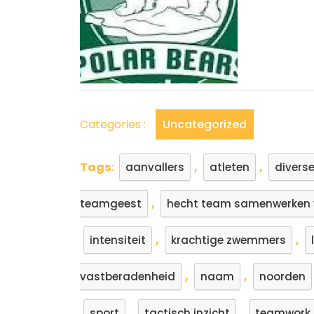
in
he
z
Categories :
Uncategorized
Tags:
,
,
aanvallers
atleten
diverse
,
teamgeest
hecht team samenwerken 
,
,
intensiteit
krachtige zwemmers
,
,
vastberadenheid
naam
noorden
,
,
sport
tactisch inzicht
teamwork