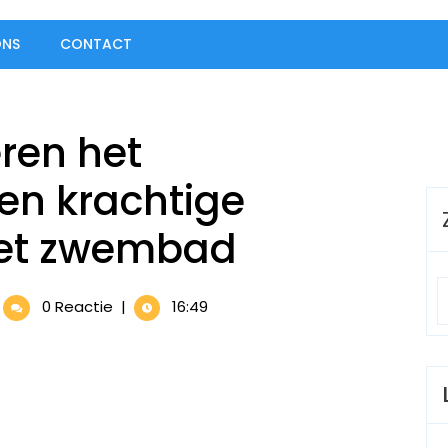
ONS
CONTACT
ren het
en krachtige
 het zwembad
sberen
0 Reactie
|
16:49
mineren
t
terpoloveld:
n
achtige
rschijning