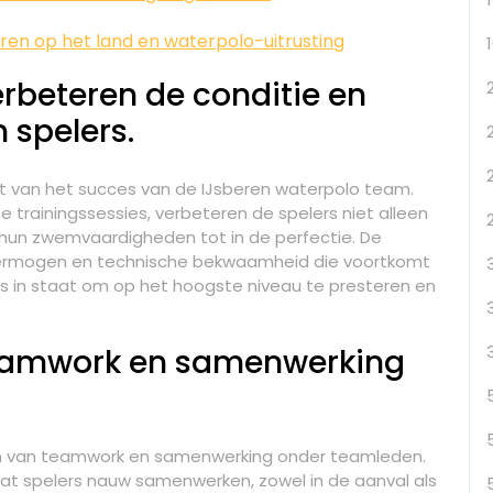
ren op het land en waterpolo-uitrusting
erbeteren de conditie en
spelers.
t van het succes van de IJsberen waterpolo team.
e trainingssessies, verbeteren de spelers niet alleen
k hun zwemvaardigheden tot in de perfectie. De
svermogen en technische bekwaamheid die voortkomt
ers in staat om op het hoogste niveau te presteren en
teamwork en samenwerking
n van teamwork en samenwerking onder teamleden.
 dat spelers nauw samenwerken, zowel in de aanval als