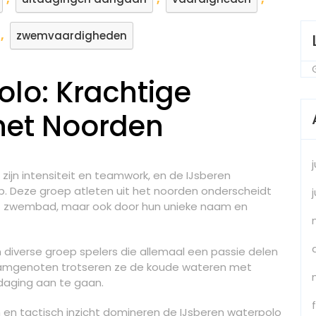
,
zwemvaardigheden
lo: Krachtige
et Noorden
zijn intensiteit en teamwork, en de IJsberen
p. Deze groep atleten uit het noorden onderscheidt
het zwembad, maar ook door hun unieke naam en
diverse groep spelers die allemaal een passie delen
naamgenoten trotseren ze de koude wateren met
daging aan te gaan.
n tactisch inzicht domineren de IJsberen waterpolo