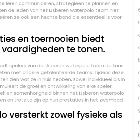
r te leren communiceren, strategieën te plannen en
rken de leden van het IJsberen waterpolo team niet
reëren ze ook een hechte band die essentieel is voor
es en toernooien biedt
 vaardigheden te tonen.
edt spelers van de IJsberen waterpolo team de kans
eten met andere getalenteerde teams. Tijdens deze
n zien wat ze in huis hebben, zowel individueel als in
leert de groei en ontwikkeling van elke speler,
iek en samenhorigheid binnen het IJsberen waterpolo
en en trots te zijn op hun prestaties in het zwembad.
o versterkt zowel fysieke als