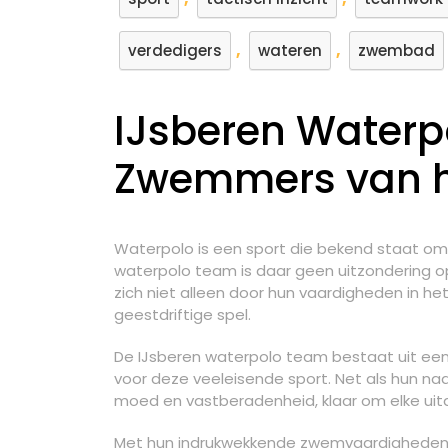
,
,
verdedigers
wateren
zwembad
IJsberen Waterpo
Zwemmers van h
Waterpolo is een sport die bekend staat om 
waterpolo team is daar geen uitzondering o
zich niet alleen door hun vaardigheden in 
geestdriftige spel.
De IJsberen waterpolo team bestaat uit een 
voor deze veeleisende sport. Net als hun 
moed en vastberadenheid, klaar om elke uit
Met hun indrukwekkende zwemvaardigheden e