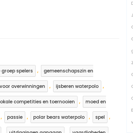
t
wembad
,
 groep spelers
gemeenschapszin en
,
,
voor overwinningen
ijsberen waterpolo
,
lokale competities en toernooien
moed en
,
,
,
,
passie
polar bears waterpolo
spel
,
,
,
uitdagingen aangaan
vaardigheden