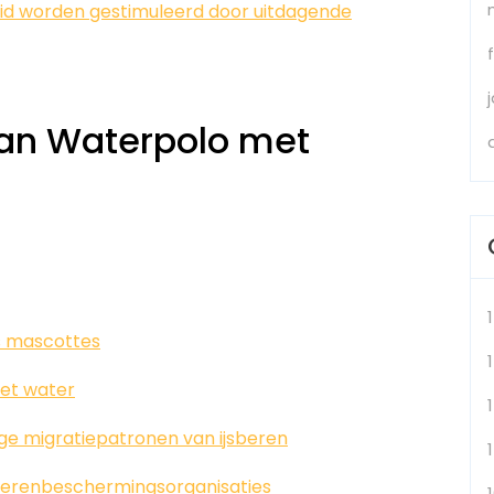
d worden gestimuleerd door uitdagende
an Waterpolo met
s mascottes
1
het water
ege migratiepatronen van ijsberen
dierenbeschermingsorganisaties