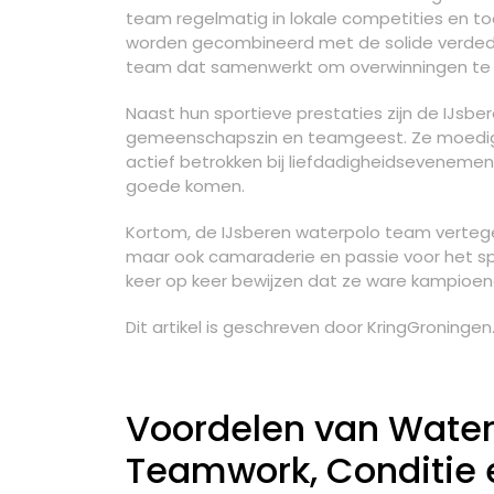
team regelmatig in lokale competities en to
worden gecombineerd met de solide verdedig
team dat samenwerkt om overwinningen te 
Naast hun sportieve prestaties zijn de IJs
gemeenschapszin en teamgeest. Ze moedigen 
actief betrokken bij liefdadigheidsevenemen
goede komen.
Kortom, de IJsberen waterpolo team vertegenw
maar ook camaraderie en passie voor het spe
keer op keer bewijzen dat ze ware kampioen
Dit artikel is geschreven door KringGroningen.
Voordelen van Waterp
Teamwork, Conditie