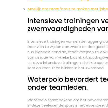
Moeilijk om teamfoto’s te maken met ijsbe
Intensieve trainingen v
zwemvaardigheden van 
Intensieve trainingen vormen de ruggengraa
Door zich te wijden aan zware en doelgericht
hun algehele conditie, maar verfijnen ze oo
combinatie van fysieke kracht, uithouding
uit deze intensieve trainingen stelt de spel
keer op keer uit te blinken in het zwembad.
Waterpolo bevordert 
onder teamleden.
Waterpolo staat bekend om het bevordere
In deze veeleisende sport is het essentieel