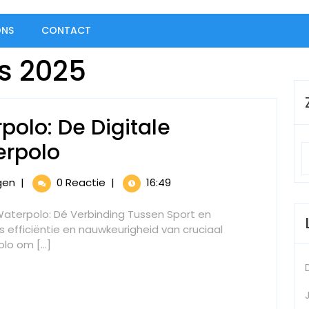
ONS
CONTACT
s 2025
polo: De Digitale
Sportlink
erpolo
KNZB
Sportlink
gen
|
0 Reactie
|
16:49
Waterpolo:
KNZB
Waterpolo:
Waterpolo: Dé Verbinding Tussen Sport en
De
De
 efficiëntie en nauwkeurigheid van cruciaal
Digitale
Digitale
o om [...]
Revolutie
Revolutie
in
het
in
Waterpolo