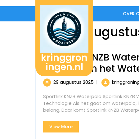
Naar
de
OVER 
inhoud
gaan
Dag:
29 augustu
Sportlink KNZB Water
kringgron
ingen.nl
Revolutie in het Wat
29
29 augustus 2025
|
kringgronin
augustus
2025
Sportlink KNZB Waterpolo Sportlink KNZB 
Technologie Als het gaat om waterpolo, is
belang. Daar komt Sportlink KNZB Waterpol
View
View More
More