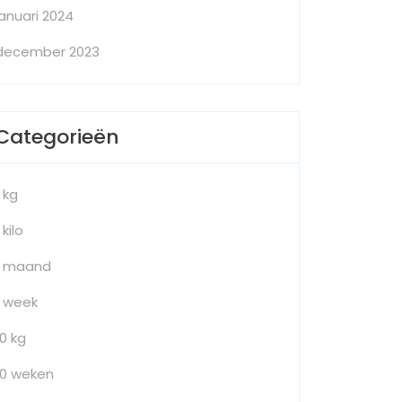
januari 2024
december 2023
Categorieën
1 kg
 kilo
1 maand
1 week
10 kg
10 weken