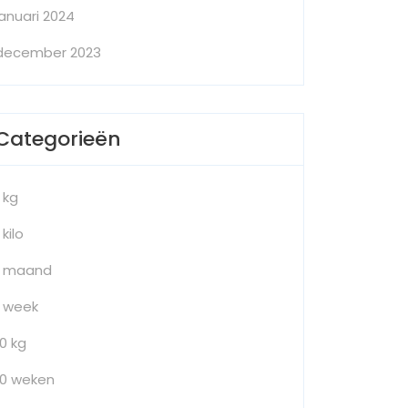
januari 2024
december 2023
Categorieën
1 kg
 kilo
1 maand
1 week
10 kg
10 weken