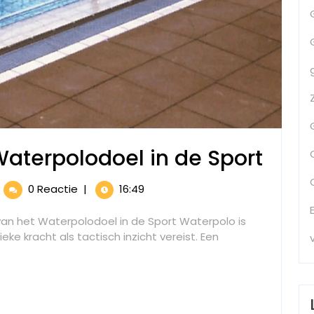
Het
Waterpolodoel in de Sport
Bela
t
0 Reactie
|
16:49
van
lang
n
 van het Waterpolodoel in de Sport Waterpolo is
het
t
ke kracht als tactisch inzicht vereist. Een
terpolodoel
Wate
in
ort
de