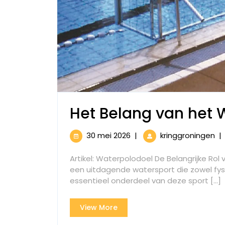
Het Belang van het 
30
He
30 mei 2026
|
kringgroningen
|
mei
Be
2026
va
Artikel: Waterpolodoel De Belangrijke Rol
he
een uitdagende watersport die zowel fysie
Wa
essentieel onderdeel van deze sport [...]
in
de
View
View More
Sp
More