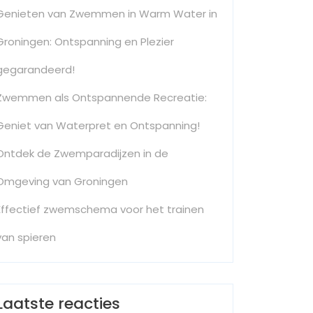
Genieten van Zwemmen in Warm Water in
Groningen: Ontspanning en Plezier
gegarandeerd!
Zwemmen als Ontspannende Recreatie:
Geniet van Waterpret en Ontspanning!
Ontdek de Zwemparadijzen in de
ng
Omgeving van Groningen
Effectief zwemschema voor het trainen
van spieren
rpolodoel
Laatste reacties