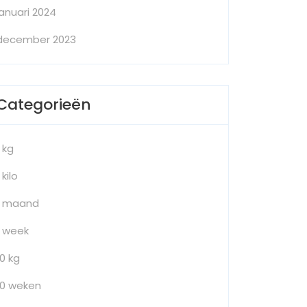
januari 2024
december 2023
Categorieën
1 kg
 kilo
1 maand
1 week
10 kg
10 weken