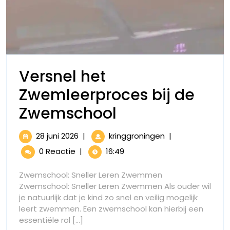
Versnel het
Zwemleerproces bij de
Versnel
Zwemschool
het
28
Versnel
28 juni 2026
|
kringgroningen
|
Zwemleerproc
juni
het
0 Reactie
|
16:49
2026
Zwemleerproces
bij
bij
Zwemschool: Sneller Leren Zwemmen
de
de
Zwemschool: Sneller Leren Zwemmen Als ouder wil
Zwemschool
je natuurlijk dat je kind zo snel en veilig mogelijk
Zwemschool
leert zwemmen. Een zwemschool kan hierbij een
essentiële rol [...]