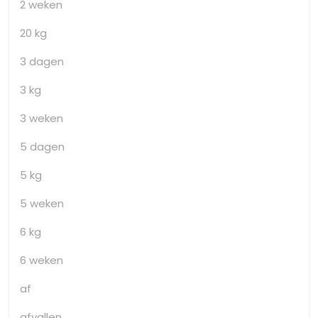
2 weken
20 kg
3 dagen
3 kg
3 weken
5 dagen
5 kg
5 weken
6 kg
6 weken
af
afvallen