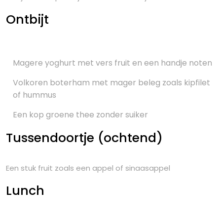
Ontbijt
Magere yoghurt met vers fruit en een handje noten
Volkoren boterham met mager beleg zoals kipfilet
of hummus
Een kop groene thee zonder suiker
Tussendoortje (ochtend)
Een stuk fruit zoals een appel of sinaasappel
Lunch