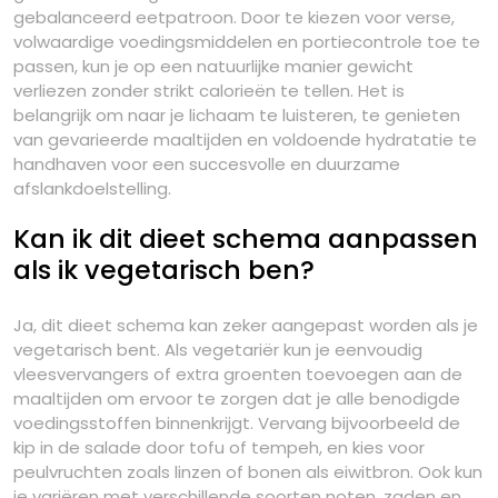
gebalanceerd eetpatroon. Door te kiezen voor verse,
volwaardige voedingsmiddelen en portiecontrole toe te
passen, kun je op een natuurlijke manier gewicht
verliezen zonder strikt calorieën te tellen. Het is
belangrijk om naar je lichaam te luisteren, te genieten
van gevarieerde maaltijden en voldoende hydratatie te
handhaven voor een succesvolle en duurzame
afslankdoelstelling.
Kan ik dit dieet schema aanpassen
als ik vegetarisch ben?
Ja, dit dieet schema kan zeker aangepast worden als je
vegetarisch bent. Als vegetariër kun je eenvoudig
vleesvervangers of extra groenten toevoegen aan de
maaltijden om ervoor te zorgen dat je alle benodigde
voedingsstoffen binnenkrijgt. Vervang bijvoorbeeld de
kip in de salade door tofu of tempeh, en kies voor
peulvruchten zoals linzen of bonen als eiwitbron. Ook kun
je variëren met verschillende soorten noten, zaden en