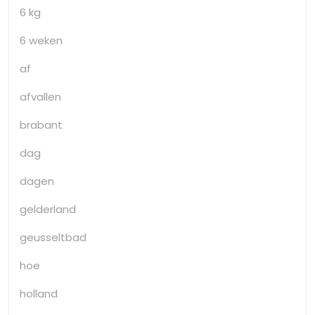
6 kg
6 weken
af
afvallen
brabant
dag
dagen
gelderland
geusseltbad
hoe
holland