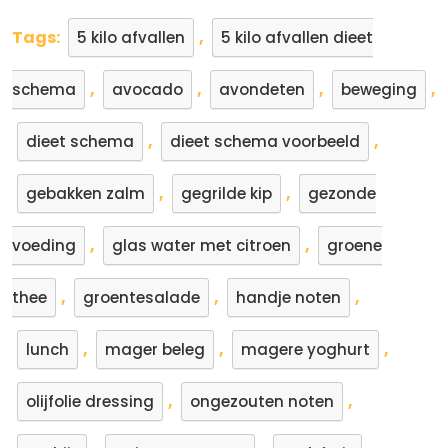
Tags:
,
5 kilo afvallen
5 kilo afvallen dieet
,
,
,
,
schema
avocado
avondeten
beweging
,
,
dieet schema
dieet schema voorbeeld
,
,
gebakken zalm
gegrilde kip
gezonde
,
,
voeding
glas water met citroen
groene
,
,
,
thee
groentesalade
handje noten
,
,
,
lunch
mager beleg
magere yoghurt
,
,
olijfolie dressing
ongezouten noten