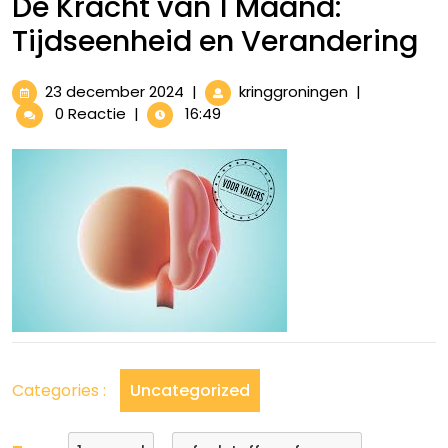
De Kracht van 1 Maand:
Tijdseenheid en Verandering
23
De
23 december 2024
|
kringgroningen
|
december
Kracht
0 Reactie
|
16:49
2024
van
1
Maand:
Tijdseenheid
en
Verandering
Categories :
Uncategorized