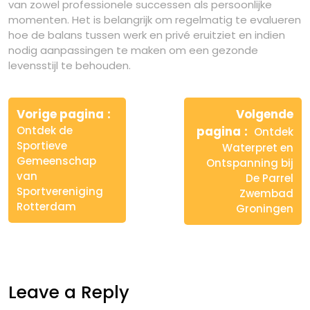
van zowel professionele successen als persoonlijke
momenten. Het is belangrijk om regelmatig te evalueren
hoe de balans tussen werk en privé eruitziet en indien
nodig aanpassingen te maken om een gezonde
levensstijl te behouden.
Berichtnavigatie
Vorige pagina
Volgende
Ontdek de
pagina
Ontdek
Sportieve
Waterpret en
Gemeenschap
Ontspanning bij
van
De Parrel
Sportvereniging
Zwembad
Rotterdam
Groningen
Leave a Reply