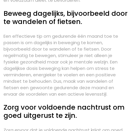
en voedzaam dieet te bevorderen.
Beweeg dagelijks, bijvoorbeeld door
te wandelen of fietsen.
Een effectieve tip om gedurende één maand toe te
passen is om dagelijks in beweging te komen,
bijvoorbeeld door te wandelen of te fietsen. Door
regelmatig te bewegen, stimuleer je niet alleen je
fysieke gezondheid maar ook je mentale welzijn. Een
dagelijkse dosis beweging kan helpen om stress te
verminderen, energieker te voelen en een positieve
mindset te behouden. Dus, maak van wandelen of
fietsen een gewoonte gedurende deze maand en
ervaar de voordelen van een actieve levensstijl.
Zorg voor voldoende nachtrust om
goed uitgerust te zijn.
Zorg ervoor dat je voldoende nachtrust krijgt om goed