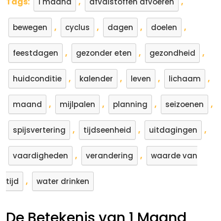
Tags:
,
,
1 maand
afvalstoffen afvoeren
,
,
,
,
bewegen
cyclus
dagen
doelen
,
,
,
feestdagen
gezonder eten
gezondheid
,
,
,
,
huidconditie
kalender
leven
lichaam
,
,
,
,
maand
mijlpalen
planning
seizoenen
,
,
,
spijsvertering
tijdseenheid
uitdagingen
,
,
vaardigheden
verandering
waarde van
,
tijd
water drinken
De Betekenis van 1 Maand