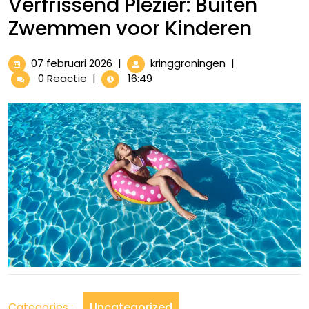
Verfrissend Plezier: Buiten
Zwemmen voor Kinderen
07
Verfrissend
07 februari 2026
|
kringgroningen
|
februari
Plezier:
0 Reactie
|
16:49
2026
Buiten
Zwemmen
voor
Kinderen
Categories :
Uncategorized