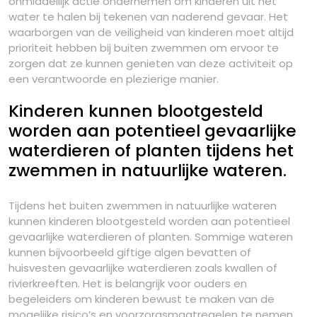
onmiddellijk actie ondernemen om kinderen uit het
water te halen bij tekenen van naderend gevaar. Het
waarborgen van de veiligheid van kinderen moet altijd
prioriteit hebben bij buiten zwemmen om ervoor te
zorgen dat ze kunnen genieten van deze activiteit op
een verantwoorde en plezierige manier.
Kinderen kunnen blootgesteld
worden aan potentieel gevaarlijke
waterdieren of planten tijdens het
zwemmen in natuurlijke wateren.
Tijdens het buiten zwemmen in natuurlijke wateren
kunnen kinderen blootgesteld worden aan potentieel
gevaarlijke waterdieren of planten. Sommige wateren
kunnen bijvoorbeeld giftige algen bevatten of
huisvesten gevaarlijke waterdieren zoals kwallen of
rivierkreeften. Het is belangrijk voor ouders en
begeleiders om kinderen bewust te maken van de
mogelijke risico’s en voorzorgsmaatregelen te nemen