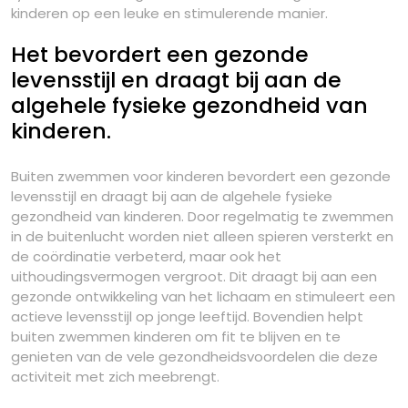
kinderen op een leuke en stimulerende manier.
Het bevordert een gezonde
levensstijl en draagt bij aan de
algehele fysieke gezondheid van
kinderen.
Buiten zwemmen voor kinderen bevordert een gezonde
levensstijl en draagt bij aan de algehele fysieke
gezondheid van kinderen. Door regelmatig te zwemmen
in de buitenlucht worden niet alleen spieren versterkt en
de coördinatie verbeterd, maar ook het
uithoudingsvermogen vergroot. Dit draagt bij aan een
gezonde ontwikkeling van het lichaam en stimuleert een
actieve levensstijl op jonge leeftijd. Bovendien helpt
buiten zwemmen kinderen om fit te blijven en te
genieten van de vele gezondheidsvoordelen die deze
activiteit met zich meebrengt.