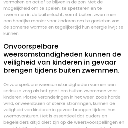
vermaken en actief te blijven in de zon. Met de
mogelijkheid om te spelen, te spetteren en te
zwemmen in de buitenlucht, vormt buiten zwemmen
een heerlijke manier voor kinderen om te genieten van
de zomerse warmte en tegelijkertijd hun energie kwijt te
kunnen.
Onvoorspelbare
weersomstandigheden kunnen de
veiligheid van kinderen in gevaar
brengen tijdens buiten zwemmen.
Onvoorspelbare weersomstandigheden vormen een
serieuze zorg als het gaat om buiten zwemmen voor
kinderen. Plotse veranderingen in het weer, zoals harde
wind, onweersbuien of sterke stromingen, kunnen de
veiligheid van kinderen in gevaar brengen tijdens hun
zwemavonturen. Het is essentieel dat ouders en
begeleiders altijd alert zijn op de weersvoorspellingen en