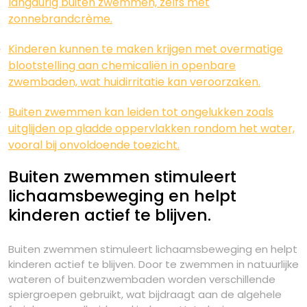
langdurig buiten zwemmen, zelfs met
zonnebrandcrème.
Kinderen kunnen te maken krijgen met overmatige
blootstelling aan chemicaliën in openbare
zwembaden, wat huidirritatie kan veroorzaken.
Buiten zwemmen kan leiden tot ongelukken zoals
uitglijden op gladde oppervlakken rondom het water,
vooral bij onvoldoende toezicht.
Buiten zwemmen stimuleert
lichaamsbeweging en helpt
kinderen actief te blijven.
Buiten zwemmen stimuleert lichaamsbeweging en helpt
kinderen actief te blijven. Door te zwemmen in natuurlijke
wateren of buitenzwembaden worden verschillende
spiergroepen gebruikt, wat bijdraagt aan de algehele