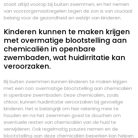
staat altijd voorop bij buiten zwemmen, en het nemen
van voorzorgsmaatregelen tegen de zon is van cruciaal
belang voor de gezondheid en welzijn van kinderen.
Kinderen kunnen te maken krijgen
met overmatige blootstelling aan
chemicaliën in openbare
zwembaden, wat huidirritatie kan
veroorzaken.
Bij buiten zwemmen kunnen kinderen te maken krijgen
met een con: overmatige blootstelling aan chemicaliën
in openbare zwembaden. Deze chemicaliën, zoals
chloor, kunnen huidirritatie veroorzaken bij gevoelige
kinderen. Het is belangrijk om hier rekening mee te
houden en na het zwemmen goed te douchen om
eventuele resten van chemicaliën van de huid te
verwijderen. Ook regelmatig pauzes nemen en de
blootstelling aan deze chemicaliën beperken kan helpen