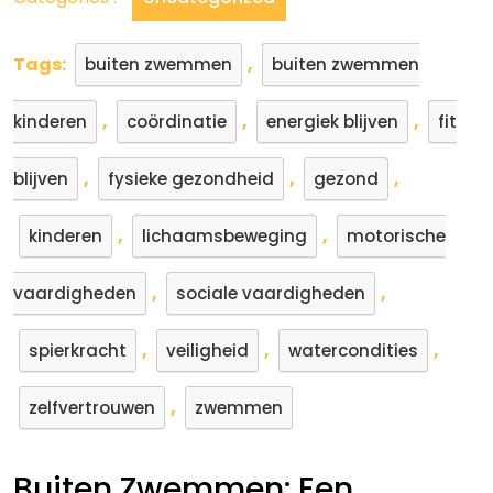
Tags:
,
buiten zwemmen
buiten zwemmen
,
,
,
kinderen
coördinatie
energiek blijven
fit
,
,
,
blijven
fysieke gezondheid
gezond
,
,
kinderen
lichaamsbeweging
motorische
,
,
vaardigheden
sociale vaardigheden
,
,
,
spierkracht
veiligheid
watercondities
,
zelfvertrouwen
zwemmen
Buiten Zwemmen: Een