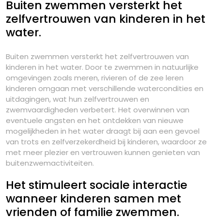
Buiten zwemmen versterkt het
zelfvertrouwen van kinderen in het
water.
Buiten zwemmen versterkt het zelfvertrouwen van
kinderen in het water. Door te zwemmen in natuurlijke
omgevingen zoals meren, rivieren of de zee leren
kinderen omgaan met verschillende watercondities en
uitdagingen, wat hun zelfvertrouwen en
zwemvaardigheden verbetert. Het overwinnen van
eventuele angsten en het ontdekken van nieuwe
mogelijkheden in het water draagt bij aan een gevoel
van trots en zelfverzekerdheid bij kinderen, waardoor ze
met meer plezier en vertrouwen kunnen genieten van
buitenzwemactiviteiten.
Het stimuleert sociale interactie
wanneer kinderen samen met
vrienden of familie zwemmen.