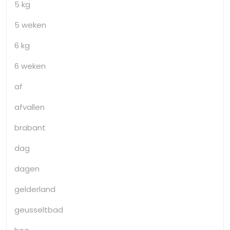
5 kg
5 weken
6 kg
6 weken
af
afvallen
brabant
dag
dagen
gelderland
geusseltbad