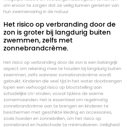
om ervoor te zorgen dat ze veilig kunnen genieten van
hun zwemervaring in de natuur.
Het risico op verbranding door de
zon is groter bij langdurig buiten
zwemmen, zelfs met
zonnebrandcrème.
Het risico op verbranding door de zon is een belangrijk
aspect om rekening mee te houden bij langdurig buiten
zwemmen, zelfs wanneer zonnebrandcrème wordt
gebruikt. Kinderen die veel tijd in het water doorbrengen
lopen een verhoogd risico op blootstelling aan
schadelijke UV-stralen, vooral tijdens de warme
zomermaanden. Het is essentieel om regelmatig
zonnebrandcrème aan te brengen en kinderen te
beschermen met geschikte kleding en accessoires,
zoals hoeden en zonnebrillen, om het risico op
zonnebrand en huidschade te minimaliseren. Veiligheid