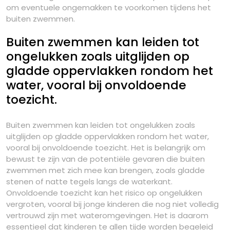
om eventuele ongemakken te voorkomen tijdens het
buiten zwemmen.
Buiten zwemmen kan leiden tot
ongelukken zoals uitglijden op
gladde oppervlakken rondom het
water, vooral bij onvoldoende
toezicht.
Buiten zwemmen kan leiden tot ongelukken zoals
uitglijden op gladde oppervlakken rondom het water,
vooral bij onvoldoende toezicht. Het is belangrijk om
bewust te zijn van de potentiële gevaren die buiten
zwemmen met zich mee kan brengen, zoals gladde
stenen of natte tegels langs de waterkant.
Onvoldoende toezicht kan het risico op ongelukken
vergroten, vooral bij jonge kinderen die nog niet volledig
vertrouwd zijn met wateromgevingen. Het is daarom
essentieel dat kinderen te allen tijde worden begeleid