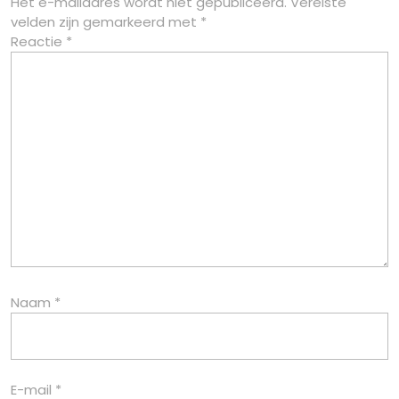
Het e-mailadres wordt niet gepubliceerd.
Vereiste
velden zijn gemarkeerd met
*
Reactie
*
Naam
*
E-mail
*