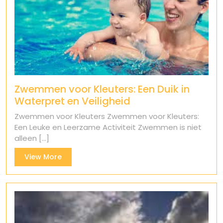
Zwemmen voor Kleuters: Een Duik in
Waterpret en Veiligheid
Zwemmen voor Kleuters Zwemmen voor Kleuters:
Een Leuke en Leerzame Activiteit Zwemmen is niet
alleen [...]
View
View More
More