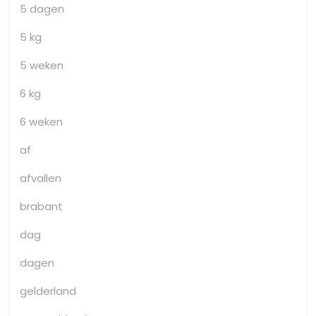
5 dagen
5 kg
5 weken
6 kg
6 weken
af
afvallen
brabant
dag
dagen
gelderland