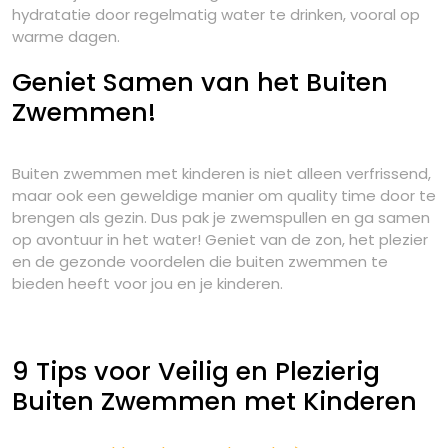
hydratatie door regelmatig water te drinken, vooral op
warme dagen.
Geniet Samen van het Buiten
Zwemmen!
Buiten zwemmen met kinderen is niet alleen verfrissend,
maar ook een geweldige manier om quality time door te
brengen als gezin. Dus pak je zwemspullen en ga samen
op avontuur in het water! Geniet van de zon, het plezier
en de gezonde voordelen die buiten zwemmen te
bieden heeft voor jou en je kinderen.
9 Tips voor Veilig en Plezierig
Buiten Zwemmen met Kinderen