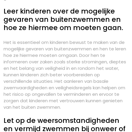
Leer kinderen over de mogelijke
gevaren van buitenzwemmen en
hoe ze hiermee om moeten gaan.
Het is essentieel om kinderen bewust te maken van de
mogelijke gevaren van buitenzwemmen en hen te leren
hoe ze hiermee moeten omgaan. Door hen te
informeren over zaken zoals sterke stromingen, dieptes
en het belang van veiligheid in en rondom het water,
kunnen kinderen zich beter voorbereiden op
verschillende situaties. Het aanleren van basale
zwemvaardigheden en veiligheidsregels kan helpen om
het risico op ongevallen te verminderen en ervoor te
zorgen dat kinderen met vertrouwen kunnen genieten
van het buiten zwemmen.
Let op de weersomstandigheden
en vermijd zwemmen bij onweer of