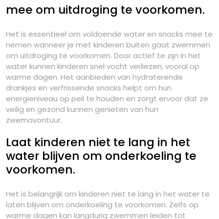
mee om uitdroging te voorkomen.
Het is essentieel om voldoende water en snacks mee te
nemen wanneer je met kinderen buiten gaat zwemmen
om uitdroging te voorkomen. Door actief te zijn in het
water kunnen kinderen snel vocht verliezen, vooral op
warme dagen. Het aanbieden van hydraterende
drankjes en verfrissende snacks helpt om hun
energieniveau op peil te houden en zorgt ervoor dat ze
veilig en gezond kunnen genieten van hun
zwemavontuur.
Laat kinderen niet te lang in het
water blijven om onderkoeling te
voorkomen.
Het is belangrijk om kinderen niet te lang in het water te
laten blijven om onderkoeling te voorkomen. Zelfs op
warme dagen kan langdurig zwemmen leiden tot