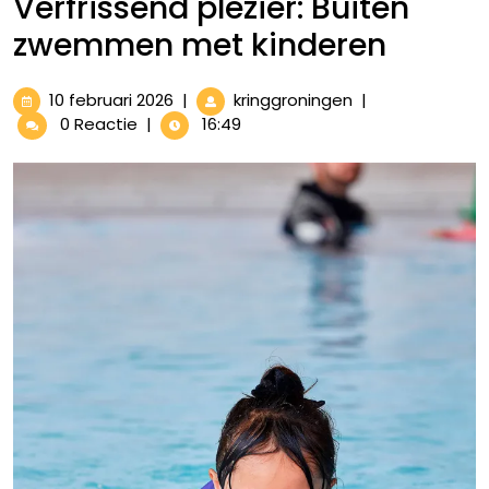
Verfrissend plezier: Buiten
zwemmen met kinderen
10
Verfrissend
10 februari 2026
|
kringgroningen
|
februari
plezier:
0 Reactie
|
16:49
2026
Buiten
zwemmen
met
kinderen