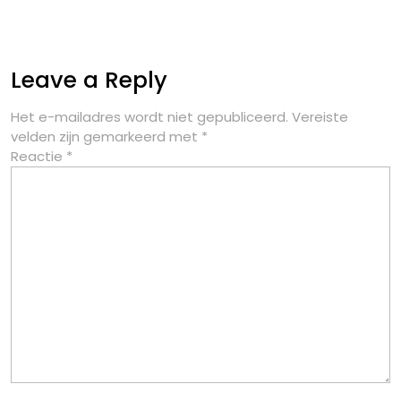
Leave a Reply
Het e-mailadres wordt niet gepubliceerd.
Vereiste
velden zijn gemarkeerd met
*
Reactie
*