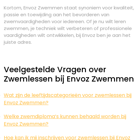
Kortom, Envoz Zwemmen staat synoniem voor kwaliteit,
passie en toewijding aan het bevorderen van
zwemvaardigheden voor iedereen. Of je nu wilt leren
zwemmen, je techniek wilt verbeteren of professionele
vaardigheden wilt ontwikkelen, bij Envoz ben je aan het
juiste adres.
Veelgestelde Vragen over
Zwemlessen bij Envoz Zwemmen
Wat zijn de leeftijdscategorieën voor zwemlessen bij
Envoz Zwemmen?
Welke zwemdiploma’s kunnen behaald worden bij
Envoz Zwemmen?
Hoe kan ik mij inschrijven voor zwemlessen bij Envoz