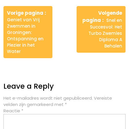
Berichtnavigatie
Vorige pagina
Volgende
Geniet van Vrij
pagina
Snel en
Zwemmen in
Succesvol: Het
Groningen:
Turbo Zwemles
Ontspanning en
Diploma A
Plezier in het
Behalen
Water
Leave a Reply
Het e-mailadres wordt niet gepubliceerd.
Vereiste
velden zijn gemarkeerd met
*
Reactie
*