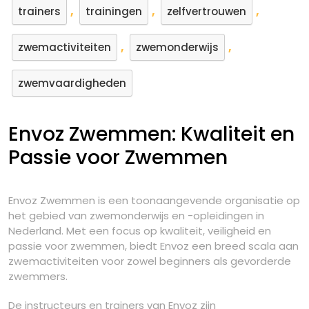
,
,
,
trainers
trainingen
zelfvertrouwen
,
,
zwemactiviteiten
zwemonderwijs
zwemvaardigheden
Envoz Zwemmen: Kwaliteit en
Passie voor Zwemmen
Envoz Zwemmen is een toonaangevende organisatie op
het gebied van zwemonderwijs en -opleidingen in
Nederland. Met een focus op kwaliteit, veiligheid en
passie voor zwemmen, biedt Envoz een breed scala aan
zwemactiviteiten voor zowel beginners als gevorderde
zwemmers.
De instructeurs en trainers van Envoz zijn