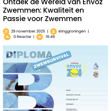
Ontdek de Wereld van Envoz
Zwemmen: Kwaliteit en
Passie voor Zwemmen
29
Ontdek
29 november 2025
|
kringgroningen
|
november
de
0 Reactie
|
16:49
2025
Wereld
van
Envoz
Zwemmen:
Kwaliteit
en
Passie
voor
Zwemmen