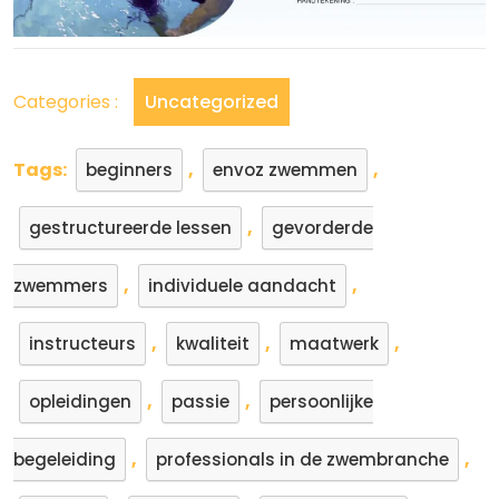
Categories :
Uncategorized
Tags:
,
,
beginners
envoz zwemmen
,
gestructureerde lessen
gevorderde
,
,
zwemmers
individuele aandacht
,
,
,
instructeurs
kwaliteit
maatwerk
,
,
opleidingen
passie
persoonlijke
,
,
begeleiding
professionals in de zwembranche