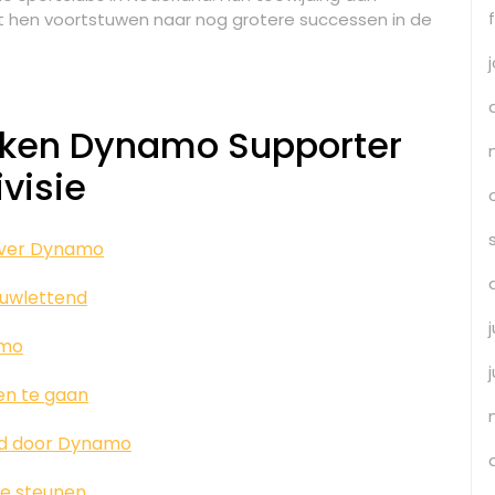
jft hen voortstuwen naar nog grotere successen in de
kken Dynamo Supporter
visie
 over Dynamo
auwlettend
amo
en te gaan
d door Dynamo
te steunen