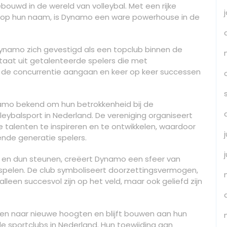
uwd in de wereld van volleybal. Met een rijke
 op hun naam, is Dynamo een ware powerhouse in de
Dynamo zich gevestigd als een topclub binnen de
staat uit getalenteerde spelers die met
e concurrentie aangaan en keer op keer successen
namo bekend om hun betrokkenheid bij de
ybalsport in Nederland. De vereniging organiseert
talenten te inspireren en te ontwikkelen, waardoor
nde generatie spelers.
k en dun steunen, creëert Dynamo een sfeer van
e spelen. De club symboliseert doorzettingsvermogen,
leen succesvol zijn op het veld, maar ook geliefd zijn
even naar nieuwe hoogten en blijft bouwen aan hun
 sportclubs in Nederland. Hun toewijding aan