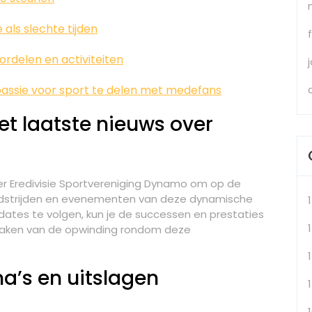
 als slechte tijden
ordelen en activiteiten
passie voor sport te delen met medefans
et laatste nieuws over
ver Eredivisie Sportvereniging Dynamo om op de
 wedstrijden en evenementen van deze dynamische
dates te volgen, kun je de successen en prestaties
1
maken van de opwinding rondom deze
a’s en uitslagen