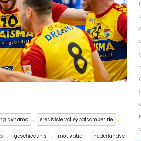
,
,
ging dynamo
eredivisie volleybalcompetitie
,
,
,
p
geschiedenis
motivatie
nederlandse