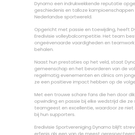
Dynamo een indrukwekkende reputatie opgebo
geschiedenis en talloze kampioenschappen
Nederlandse sportwereld.
Opgericht met passie en toewijding, heeft 
Eredivisie volleybalcompetitie. Het team be
ongeëvenaarde vaardigheden en teamwork d
behalen.
Naast hun prestaties op het veld, staat Dy
gemeenschap en het bevorderen van de volle
regelmatig evenementen en clinics om jonge 
ze een positieve impact hebben op de volge
Met een trouwe schare fans die hen door di
opwinding en passie bij elke wedstrijd die z
teamgeest en excellentie, waardoor ze niet al
bij hun supporters.
Eredivisie Sportvereniging Dynamo blijft str
erfenis als een van de meest gerespecteerde