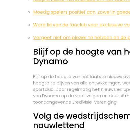
Moedig spelers positief aan, zowel in goede
Word lid van de fanclub voor exclusieve vo
Vergeet niet om plezier te hebben en de 
Blijf op de hoogte van h
Dynamo
Blijf op de hoogte van het laatste nieuws o
hoogte te blijven van alle ontwikkelingen,
sportclub. Door regelmatig het nieuws en up
van Dynamo op de voet volgen en deel uit
toonaangevende Eredivisie-vereniging.
Volg de wedstrijdschem
nauwlettend