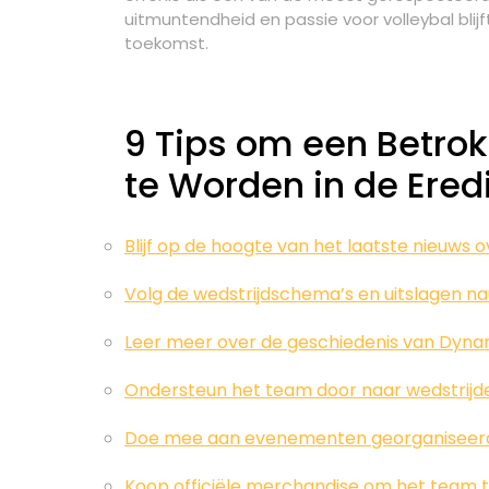
uitmuntendheid en passie voor volleybal bli
toekomst.
9 Tips om een Betro
te Worden in de Eredi
Blijf op de hoogte van het laatste nieuws
Volg de wedstrijdschema’s en uitslagen n
Leer meer over de geschiedenis van Dyn
Ondersteun het team door naar wedstrijd
Doe mee aan evenementen georganiseer
Koop officiële merchandise om het team 