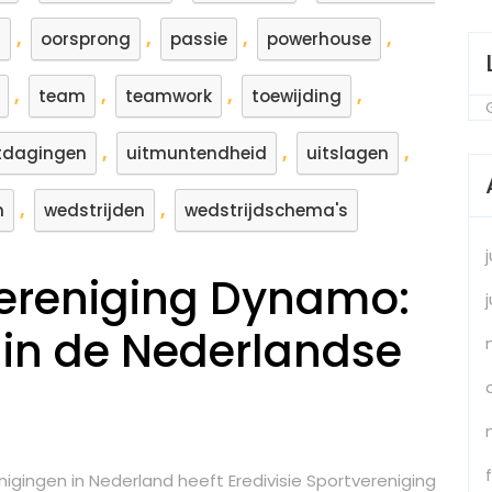
,
,
,
,
n
oorsprong
passie
powerhouse
,
,
,
,
team
teamwork
toewijding
,
,
,
tdagingen
uitmuntendheid
uitslagen
,
,
n
wedstrijden
wedstrijdschema's
vereniging Dynamo:
in de Nederlandse
gingen in Nederland heeft Eredivisie Sportvereniging