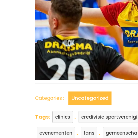
Categories :
Uncategorized
Tags:
,
clinics
eredivisie sportvereni
,
,
evenementen
fans
gemeenscha