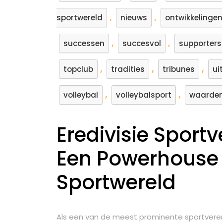
,
,
sportwereld
nieuws
ontwikkelinge
,
,
successen
succesvol
supporters
,
,
,
topclub
tradities
tribunes
ui
,
,
volleybal
volleybalsport
waarde
Eredivisie Sport
Een Powerhouse 
Sportwereld
Als een van de meest prominente sportvereni