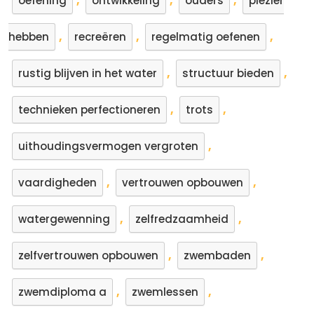
,
,
,
oefening
ontwikkeling
ouders
plezier
,
,
,
hebben
recreëren
regelmatig oefenen
,
,
rustig blijven in het water
structuur bieden
,
,
technieken perfectioneren
trots
,
uithoudingsvermogen vergroten
,
,
vaardigheden
vertrouwen opbouwen
,
,
watergewenning
zelfredzaamheid
,
,
zelfvertrouwen opbouwen
zwembaden
,
,
zwemdiploma a
zwemlessen