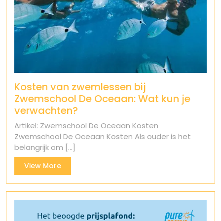
Kosten van zwemlessen bij
Zwemschool De Oceaan: Wat kun je
verwachten?
Artikel: Zwemschool De Oceaan Kosten
Zwemschool De Oceaan Kosten Als ouder is het
belangrijk om [...]
View
View More
More