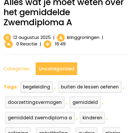
Alles wat je moet weten over
het gemiddelde
Zwemdiploma A
12
Alles
12 augustus 2025
|
kringgroningen
|
augustus
wat
0 Reactie
|
16:49
2025
je
moet
weten
Categories :
Uncategorized
over
het
gemiddelde
Tags:
,
,
begeleiding
buiten de lessen oefenen
Zwemdiploma
A
,
,
doorzettingsvermogen
gemiddeld
,
,
gemiddeld zwemdiploma a
kinderen