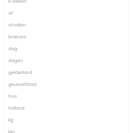
6 weken
af
afvallen
brabant
dag
dagen
gelderland
geusseltbad
hoe
holland
kg
kilo