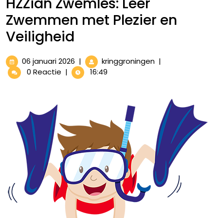
HZZian Zwemles: Leer
Zwemmen met Plezier en
Veiligheid
06
HZZian
06 januari 2026
|
kringgroningen
|
januari
Zwemles:
0 Reactie
|
16:49
2026
Leer
Zwemmen
met
Plezier
en
Veiligheid