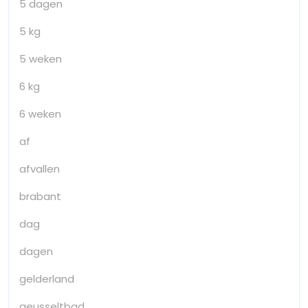
5 dagen
5 kg
5 weken
6 kg
6 weken
af
afvallen
brabant
dag
dagen
gelderland
geusseltbad