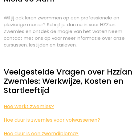
Wil jij ook leren zwemmen op een professionele en
plezierige manier? Schrijf je dan nu in voor HZZian
Zwemles en ontdek de magie van het water! Neem
contact met ons op voor meer informatie over onze
cursussen, lestijden en tarieven.
Veelgestelde Vragen over Hzzian
Zwemles: Werkwijze, Kosten en
Startleeftijd
Hoe werkt zwemles?
Hoe duur is zwemles voor volwassenen?
Hoe duur is een zwemdiploma?