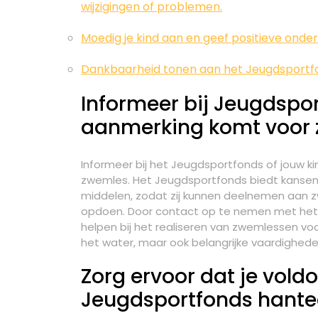
wijzigingen of problemen.
Moedig je kind aan en geef positieve ond
Dankbaarheid tonen aan het Jeugdsportfo
Informeer bij Jeugdsport
aanmerking komt voor 
Informeer bij het Jeugdsportfonds of jouw k
zwemles. Het Jeugdsportfonds biedt kansen 
middelen, zodat zij kunnen deelnemen aan 
opdoen. Door contact op te nemen met het 
helpen bij het realiseren van zwemlessen voor 
het water, maar ook belangrijke vaardighed
Zorg ervoor dat je voldo
Jeugdsportfonds hantee