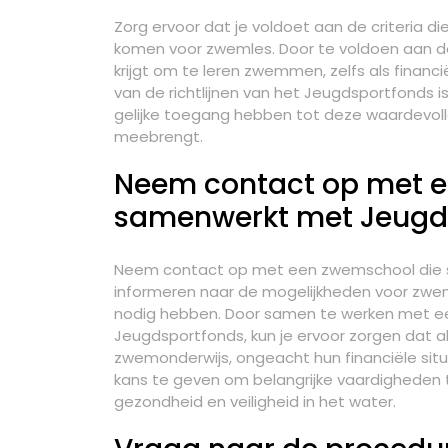
Zorg ervoor dat je voldoet aan de criteria 
komen voor zwemles. Door te voldoen aan dez
krijgt om te leren zwemmen, zelfs als finan
van de richtlijnen van het Jeugdsportfonds i
gelijke toegang hebben tot deze waardevoll
meebrengt.
Neem contact op met e
samenwerkt met Jeugd
Neem contact op met een zwemschool die 
informeren naar de mogelijkheden voor zwem
nodig hebben. Door samen te werken met een
Jeugdsportfonds, kun je ervoor zorgen dat a
zwemonderwijs, ongeacht hun financiële situ
kans te geven om belangrijke vaardigheden te
gezondheid en veiligheid in het water.