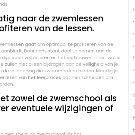
nds.
matig naar de zwemlessen
fiteren van de lessen.
 zwemlessen gaat om optimaal te profiteren van de
 aanbiedt. Door consistent deel te nemen aan de
ardigheden verbeteren en het vertrouwen in het water
 zullen niet alleen bijdragen aan de veiligheid van je
 en de voldoening die zwemmen kan bieden. Moedig je
 genieten van het leerproces dat hen zal helpen om
orden.
met zowel de zwemschool als
r eventuele wijzigingen of
jven met zowel de zwemschool als het