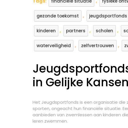
Tags:
,
financiële situatie
fysieke ont
,
gezonde toekomst
jeugdsportfonds
,
,
,
kinderen
partners
scholen
s
,
,
waterveiligheid
zelfvertrouwen
z
Jeugdsportfonds
in Gelijke Kanse
Het Jeugdsportfonds is een organisatie die 
sporten, ongeacht hun financiële situatie. E
aanbieden van zwemlessen aan kinderen die
leren zwemmen.