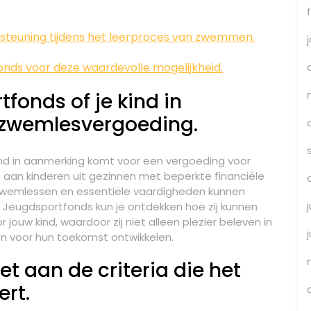
ersteuning tijdens het leerproces van zwemmen.
nds voor deze waardevolle mogelijkheid.
fonds of je kind in
zwemlesvergoeding.
ind in aanmerking komt voor een vergoeding voor
aan kinderen uit gezinnen met beperkte financiële
zwemlessen en essentiële vaardigheden kunnen
Jeugdsportfonds kun je ontdekken hoe zij kunnen
jouw kind, waardoor zij niet alleen plezier beleven in
en voor hun toekomst ontwikkelen.
et aan de criteria die het
rt.