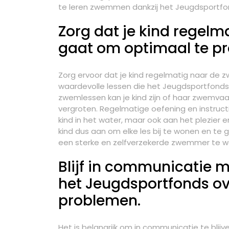
te leren zwemmen dankzij het Jeugdsportfo
Zorg dat je kind regel
gaat om optimaal te pro
Zorg ervoor dat je kind regelmatig naar de
waardevolle lessen die het Jeugdsportfonds
zwemlessen kan je kind zijn of haar zwemva
vergroten. Regelmatige oefening en instructie
kind in het water, maar ook aan het plezier
kind dus aan om elke les bij te wonen en te
een sterke en zelfverzekerde zwemmer te w
Blijf in communicatie 
het Jeugdsportfonds ove
problemen.
Het is belangrijk om in communicatie te bli