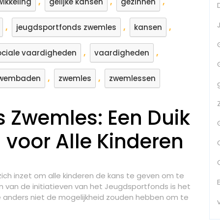
,
,
,
wikkeling
gelijke kansen
gezinnen
,
,
,
jeugdsportfonds zwemles
kansen
,
,
ociale vaardigheden
vaardigheden
,
,
wembaden
zwemles
zwemlessen
 Zwemles: Een Duik
n voor Alle Kinderen
zich inzet om alle kinderen de kans te geven om te
en van de initiatieven van het Jeugdsportfonds is het
 anders niet de mogelijkheid zouden hebben om te