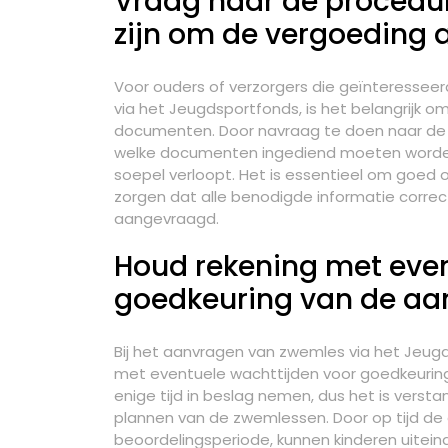
Vraag naar de procedu
zijn om de vergoeding 
Voor ouders of verzorgers die geïnteresseer
via het Jeugdsportfonds, is het belangrijk 
documenten. Door navraag te doen naar de
welke documenten ingediend moeten worden,
soepel verloopt. Het is essentieel om goed 
zorgen dat alle benodigde informatie correc
aangevraagd.
Houd rekening met even
goedkeuring van de aa
Bij het aanvragen van zwemles via het Jeugd
met eventuele wachttijden voor goedkeurin
enige tijd in beslag nemen, dus het is verst
plannen van de zwemlessen. Door op tijd de a
beoordelingsperiode, kunnen kinderen uiteind