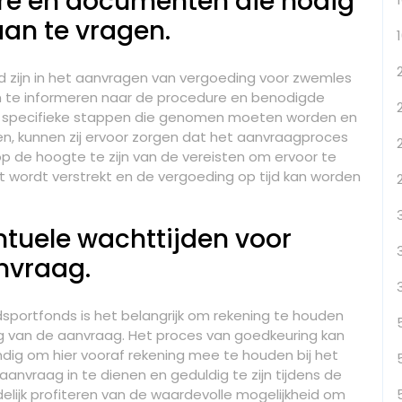
re en documenten die nodig
aan te vragen.
d zijn in het aanvragen van vergoeding voor zwemles
om te informeren naar de procedure en benodigde
 specifieke stappen die genomen moeten worden en
 kunnen zij ervoor zorgen dat het aanvraagproces
op de hoogte te zijn van de vereisten om ervoor te
t wordt verstrekt en de vergoeding op tijd kan worden
tuele wachttijden voor
nvraag.
sportfonds is het belangrijk om rekening te houden
g van de aanvraag. Het proces van goedkeuring kan
andig om hier vooraf rekening mee te houden bij het
anvraag in te dienen en geduldig te zijn tijdens de
elijk profiteren van de waardevolle mogelijkheid om