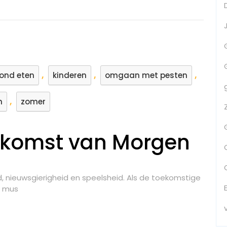
,
,
,
ond eten
kinderen
omgaan met pesten
,
n
zomer
ekomst van Morgen
d, nieuwsgierigheid en speelsheid. Als de toekomstige
n mus