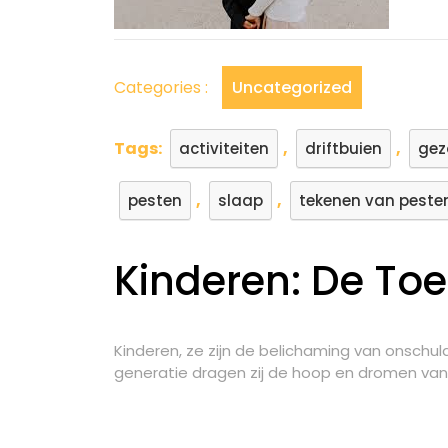
Categories :
Uncategorized
Tags:
,
,
activiteiten
driftbuien
gez
,
,
pesten
slaap
tekenen van peste
Kinderen: De To
Kinderen, ze zijn de belichaming van onschul
generatie dragen zij de hoop en dromen va