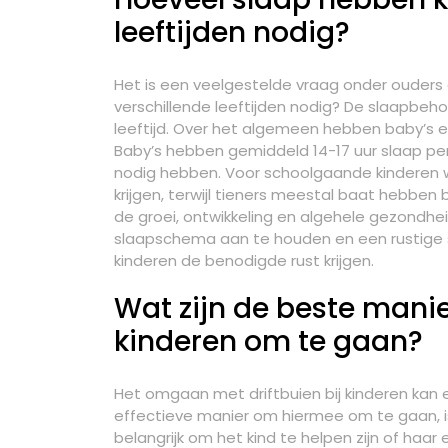
leeftijden nodig?
Het is een veelgestelde vraag onder ouders
verschillende leeftijden nodig? De slaapbeho
leeftijd. Over het algemeen hebben baby’s 
Baby’s hebben gemiddeld 14-17 uur slaap per 
nodig hebben. Voor schoolgaande kinderen w
krijgen, terwijl tieners meestal baat hebben b
de groei, ontwikkeling en algehele gezondhei
slaapschema aan te houden en een rustige 
kinderen de benodigde rust krijgen.
Wat zijn de beste manie
kinderen om te gaan?
Het omgaan met driftbuien bij kinderen kan e
effectieve manier om hiermee om te gaan, is 
belangrijk om het kind te helpen zijn of haar