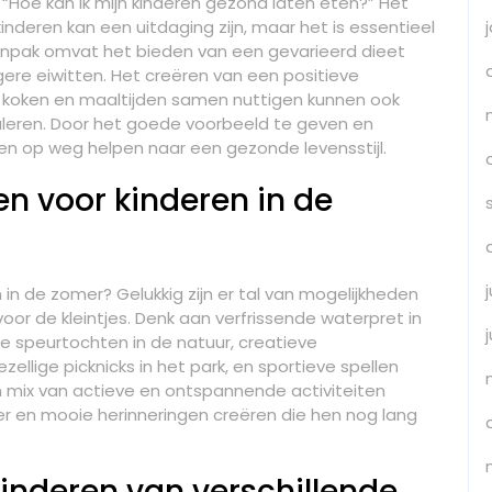
 “Hoe kan ik mijn kinderen gezond laten eten?” Het
nderen kan een uitdaging zijn, maar het is essentieel
aanpak omvat het bieden van een gevarieerd dieet
gere eiwitten. Het creëren van een positieve
t koken en maaltijden samen nuttigen kunnen ook
eren. Door het goede voorbeeld te geven en
ren op weg helpen naar een gezonde levensstijl.
ten voor kinderen in de
 in de zomer? Gelukkig zijn er tal van mogelijkheden
r de kleintjes. Denk aan verfrissende waterpret in
e speurtochten in de natuur, creatieve
ellige picknicks in het park, en sportieve spellen
n mix van actieve en ontspannende activiteiten
r en mooie herinneringen creëren die hen nog lang
inderen van verschillende