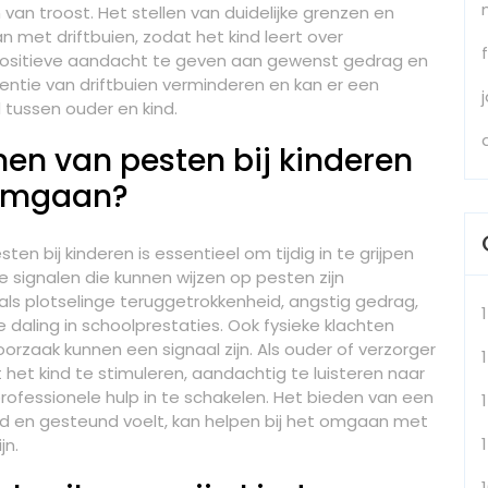
n troost. Het stellen van duidelijke grenzen en
 met driftbuien, zodat het kind leert over
 positieve aandacht te geven aan gewenst gedrag en
ntie van driftbuien verminderen en kan er een
ussen ouder en kind.
nen van pesten bij kinderen
 omgaan?
n bij kinderen is essentieel om tijdig in te grijpen
 signalen die kunnen wijzen op pesten zijn
als plotselinge teruggetrokkenheid, angstig gedrag,
e daling in schoolprestaties. Ook fysieke klachten
orzaak kunnen een signaal zijn. Als ouder of verzorger
1
het kind te stimuleren, aandachtig te luisteren naar
professionele hulp in te schakelen. Het bieden van een
rd en gesteund voelt, kan helpen bij het omgaan met
jn.