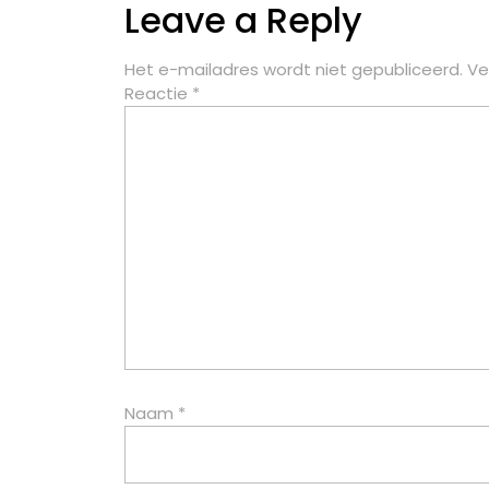
Leave a Reply
Het e-mailadres wordt niet gepubliceerd.
Ve
Reactie
*
Naam
*