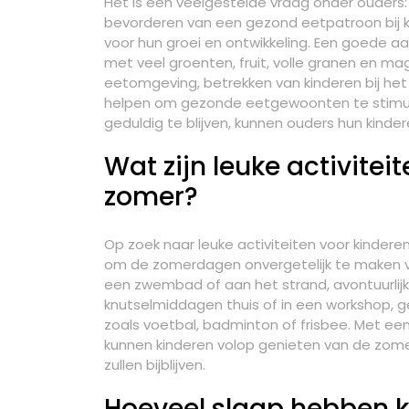
Het is een veelgestelde vraag onder ouders:
bevorderen van een gezond eetpatroon bij ki
voor hun groei en ontwikkeling. Een goede 
met veel groenten, fruit, volle granen en ma
eetomgeving, betrekken van kinderen bij he
helpen om gezonde eetgewoonten te stimul
geduldig te blijven, kunnen ouders hun kinde
Wat zijn leuke activitei
zomer?
Op zoek naar leuke activiteiten voor kinderen
om de zomerdagen onvergetelijk te maken voo
een zwembad of aan het strand, avontuurlijk
knutselmiddagen thuis of in een workshop, gez
zoals voetbal, badminton of frisbee. Met ee
kunnen kinderen volop genieten van de zome
zullen bijblijven.
Hoeveel slaap hebben k