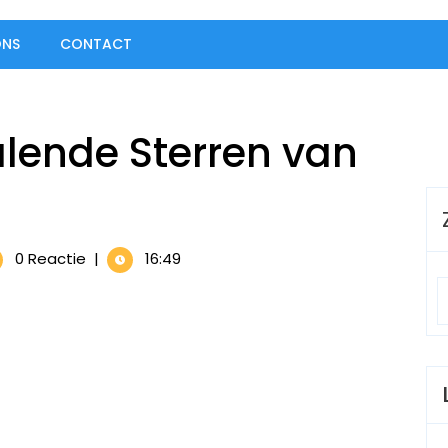
ONS
CONTACT
alende Sterren van
en:
0 Reactie
|
16:49
ende
en
en