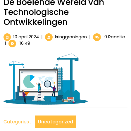
De Boeiende Wereld van
Technologische
Ontwikkelingen
10
De
10 april 2024
|
kringgroningen
|
0 Reactie
april
Boeiende
|
16:49
2024
Wereld
van
Technologische
Ontwikkelingen
Categories :
Uncategorized