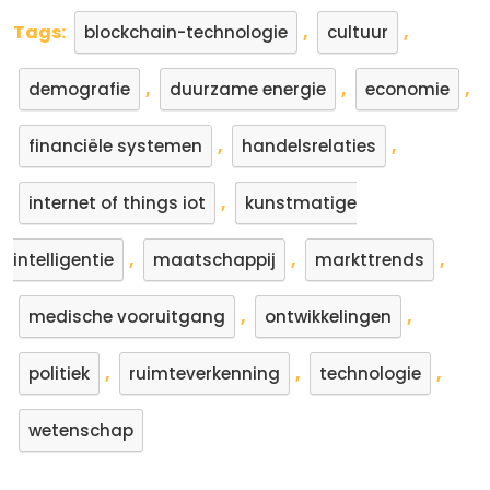
Tags:
,
,
blockchain-technologie
cultuur
,
,
,
demografie
duurzame energie
economie
,
,
financiële systemen
handelsrelaties
,
internet of things iot
kunstmatige
,
,
,
intelligentie
maatschappij
markttrends
,
,
medische vooruitgang
ontwikkelingen
,
,
,
politiek
ruimteverkenning
technologie
wetenschap