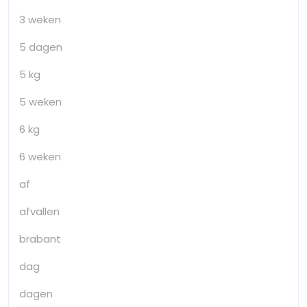
3 weken
5 dagen
5 kg
5 weken
6 kg
6 weken
af
afvallen
brabant
dag
dagen