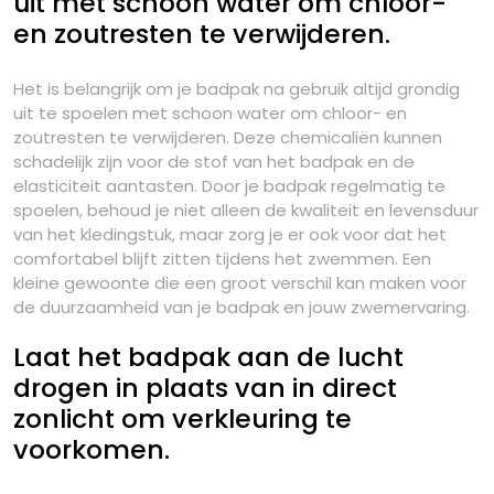
uit met schoon water om chloor-
en zoutresten te verwijderen.
Het is belangrijk om je badpak na gebruik altijd grondig
uit te spoelen met schoon water om chloor- en
zoutresten te verwijderen. Deze chemicaliën kunnen
schadelijk zijn voor de stof van het badpak en de
elasticiteit aantasten. Door je badpak regelmatig te
spoelen, behoud je niet alleen de kwaliteit en levensduur
van het kledingstuk, maar zorg je er ook voor dat het
comfortabel blijft zitten tijdens het zwemmen. Een
kleine gewoonte die een groot verschil kan maken voor
de duurzaamheid van je badpak en jouw zwemervaring.
Laat het badpak aan de lucht
drogen in plaats van in direct
zonlicht om verkleuring te
voorkomen.