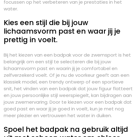
focussen op het verbeteren van je prestaties in het
water.
Kies een stijl die bij jouw
lichaamsvorm past en waar jij je
prettig in voelt.
Bij het kiezen van een badpak voor de zwemsport is het
belangrijk om een stijl te selecteren die bij jouw
lichaamsvorm past en waarin jij je comfortabel en
zelfverzekerd voelt. Of je nu de voorkeur geeft aan een
klassiek model, een trendy ontwerp of een sportieve
snit, het vinden van een badpak dat jouw figuur flatteert
en jouw persoonlijke stijl weerspiegelt, kan bijdragen aan
jouw zwemervaring. Door te kiezen voor een badpak dat
goed past en waar jij je goed in voelt, kun je met nog
meer plezier en vertrouwen het water in duiken.
Spoel het badpak na gebruik altijd