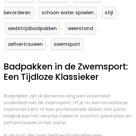
,
,
,
bevorderen
schoon water spoelen
stijl
,
,
wedstrijdbadpakken
weerstand
,
zelfvertrouwen
zwemsport
Badpakken in de Zwemsport:
Een Tijdloze Klassieker
Badpakken zijn al decennia lang een essentieel
onderdeel van de zwemsport. Of je nu een recreatieve
zwemmer bent of een professionele atleet, het juiste
badpak kan het verschil maken in comfort, prestaties en
zelfvertrouwen in het water.
In de loop der jaren hebben badpakken een