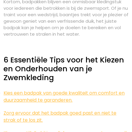
Kortom, badpakken blijven een onmisbaar kledingstuk
voor iedereen die betrokken is bij de zwemsport. Of je nu
traint voor een wedstrijd, baantjes trekt voor je plezier of
gewoon geniet van een verfrissende duik, het juiste
badpak kan je helpen om je doelen te bereiken en vol
vertrouwen te stralen in het water.
6 Essentiële Tips voor het Kiezen
en Onderhouden van je
Zwemkleding
Kies een badpak van goede kwaliteit om comfort en
duurzaamheid te garanderen.
Zorg ervoor dat het badpak goed past en niet te
strak of te los zit.