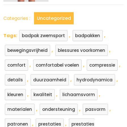
Categories :
Uncategorized
Tags:
,
,
badpak zwemsport
badpakken
,
,
bewegingsvrijheid
blessures voorkomen
,
,
,
comfort
comfortabel voelen
compressie
,
,
,
details
duurzaamheid
hydrodynamica
,
,
,
kleuren
kwaliteit
lichaamsvorm
,
,
,
materialen
ondersteuning
pasvorm
,
,
patronen
prestaties
prestaties