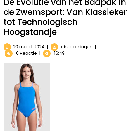
De Evolutie van het Badpak in
de Zwemsport: Van Klassieker
tot Technologisch
Hoogstandje
20
De
20 maart 2024
|
kringgroningen
|
maart
Evolutie
0 Reactie
|
16:49
2024
van
het
Badpak
in
de
Zwemsport:
Van
Klassieker
tot
Technologisch
Hoogstandje