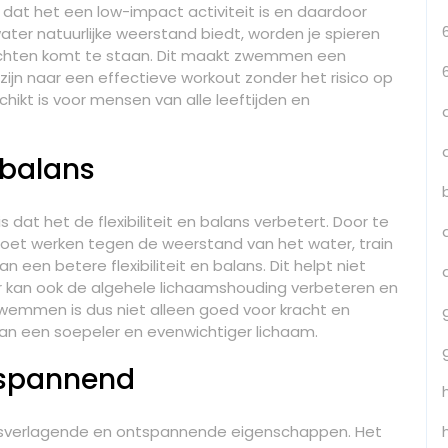
at het een low-impact activiteit is en daardoor
water natuurlijke weerstand biedt, worden je spieren
wrichten komt te staan. Dit maakt zwemmen een
ijn naar een effectieve workout zonder het risico op
ikt is voor mensen van alle leeftijden en
n balans
dat het de flexibiliteit en balans verbetert. Door te
moet werken tegen de weerstand van het water, train
n een betere flexibiliteit en balans. Dit helpt niet
ar kan ook de algehele lichaamshouding verbeteren en
wemmen is dus niet alleen goed voor kracht en
an een soepeler en evenwichtiger lichaam.
tspannend
sverlagende en ontspannende eigenschappen. Het