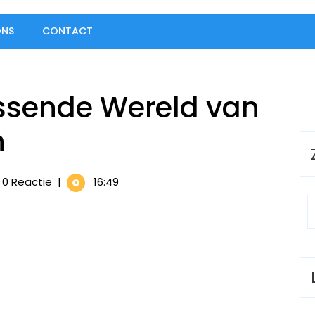
ONS
CONTACT
issende Wereld van
n
0 Reactie
|
16:49
sende
en