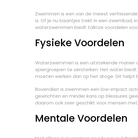
Zwemmen is een van de meest verfrissende 
is. Of je nu baantjes trekt in een zwembad, 
waterzwemmen biedt talloze voordelen voor 
Fysieke Voordelen
Waterzwemmen is een uitstekende manier om
spiergroepen te versterken. Het water biedt 
moeten werken dan op het droge. Dit helpt 
Bovendien is zwemmen een low-impact activit
gewrichten en minder kans op blessures geeft
daarom ook zeer geschikt voor mensen met 
Mentale Voordelen