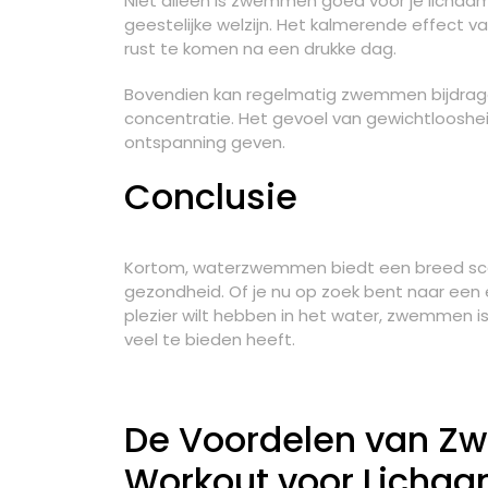
Niet alleen is zwemmen goed voor je lichaam
geestelijke welzijn. Het kalmerende effect 
rust te komen na een drukke dag.
Bovendien kan regelmatig zwemmen bijdrag
concentratie. Het gevoel van gewichtloosheid
ontspanning geven.
Conclusie
Kortom, waterzwemmen biedt een breed scal
gezondheid. Of je nu op zoek bent naar een
plezier wilt hebben in het water, zwemmen is 
veel te bieden heeft.
De Voordelen van Z
Workout voor Lichaa