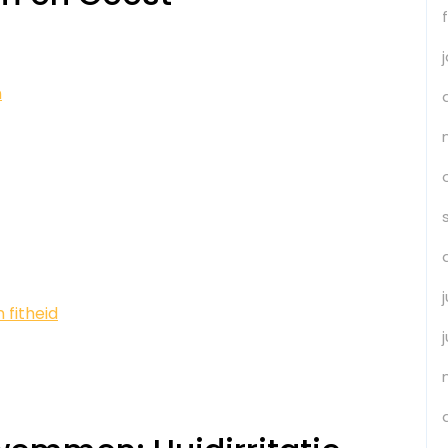
n
 fitheid