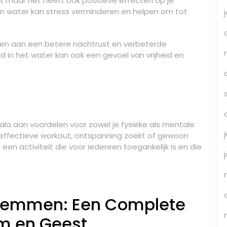
, maar het heeft ook positieve effecten op je
van water kan stress verminderen en helpen om tot
en aan een betere nachtrust en verbeterde
 in het water kan ook een gevoel van vrijheid en
a aan voordelen voor zowel je fysieke als mentale
 effectieve workout, ontspanning zoekt of gewoon
een activiteit die voor iedereen toegankelijk is en die
wemmen: Een Complete
m en Geest