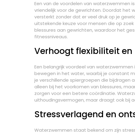
Een van de voordelen van waterzwemmen is d
vriendelijk voor de gewrichten. Doordat het 
versterkt zonder dat er veel druk op je ge
uitstekende keuze voor mensen die op zoek z
blessures aan gewrichten, waardoor het gesch
fitnessniveaus.
Verhoogt flexibiliteit e
Een belangrijk voordeel van waterzwemmen is 
bewegen in het water, waarbij je constant 
je verschillende spiergroepen die bijdragen aa
alleen bij het voorkomen van blessures, ma
zorgen voor een betere coördinatie. Waterz
uithoudingsvermogen, maar draagt ook bij a
Stressverlagend en on
Waterzwemmen staat bekend om zijn stres