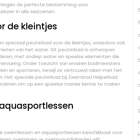
oningen de perfecte bestemming voor
ezier in alle seizoenen.
 de kleintjes
 speciaal peuterbad voor de kleintjes, waardoor ook
genieten van het water. Dit peuterbad is ontworpen
deren, met ondiep water en speelse elementen die
mervaring. Onder toezicht van ervaren badmeesters
elen en spetteren, terwijl ze vertrouwd raken met het
n. Het speciale peuterbad bij Zwembad Helperbad
kinderen om op een speelse manier kennis te maken
 aquasportlessen
rse zwemlessen en aquasportlessen beschikbaar voor
lt leren zwemmen, je zwemvaardigheden wilt