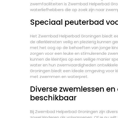
zwemfaciliteiten is Zwembad Helperbad Gr
waterliefhebbers die op zoek zijn naar zwempl
Speciaal peuterbad voor
Het Zwembad Helperbad Groningen biedt een
de allerkleinsten veilig en plezierig kunnen 
met het oog op de behoeften van jonge kin
zorgen voor een leuke en stimulerende zwe
kunnen de kleintjes op een veilige manier sp
water en hun zwemvaardigheden ontwikkele
Groningen biedt een ideale omgeving voor 
met zwemmen en waterpret.
Diverse zwemlessen en
beschikbaar
Bij Zwembad Helperbad Groningen zijn dive
zowel kinderen als volwassenen. Of je nu wi