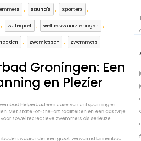
,
,
,
zwemmers
sauna's
sporters
,
,
,
waterpret
wellnessvoorzieningen
,
,
mbaden
zwemlessen
zwemmers
bad Groningen: Een
nning en Plezier
 Zwembad Helperbad een oase van ontspanning en
den. Met state-of-the-art faciliteiten en een gastvrije
 voor zowel recreatieve zwemmers als serieuze
embaden, waaronder een groot verwarmd binnenbad