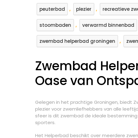
,
,
peuterbad
plezier
recreatieve 
,
stoombaden
verwarmd binnenbad
,
zwembad helperbad groningen
zwe
Zwembad Helper
Oase van Ontspa
Gelegen in het prachtige Groningen, biedt
plezier voor zwemliefhebbers van alle leeftij
sfeer is dit zwembad de ideale bestemming
sporters.
Het Helperbad beschikt over meerdere zw