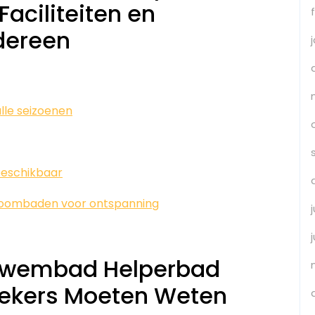
aciliteiten en
dereen
lle seizoenen
beschikbaar
stoombaden voor ontspanning
Zwembad Helperbad
oekers Moeten Weten