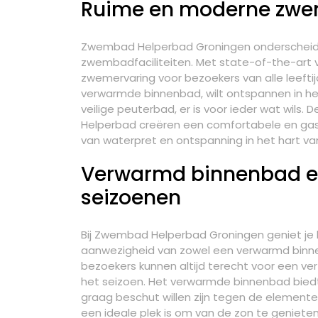
Ruime en moderne zwem
Zwembad Helperbad Groningen onderscheidt 
zwembadfaciliteiten. Met state-of-the-art
zwemervaring voor bezoekers van alle leeftijd
verwarmde binnenbad, wilt ontspannen in het 
veilige peuterbad, er is voor ieder wat wils
Helperbad creëren een comfortabele en ga
van waterpret en ontspanning in het hart va
Verwarmd binnenbad en
seizoenen
Bij Zwembad Helperbad Groningen geniet je h
aanwezigheid van zowel een verwarmd binnen
bezoekers kunnen altijd terecht voor een v
het seizoen. Het verwarmde binnenbad bie
graag beschut willen zijn tegen de element
een ideale plek is om van de zon te genieten