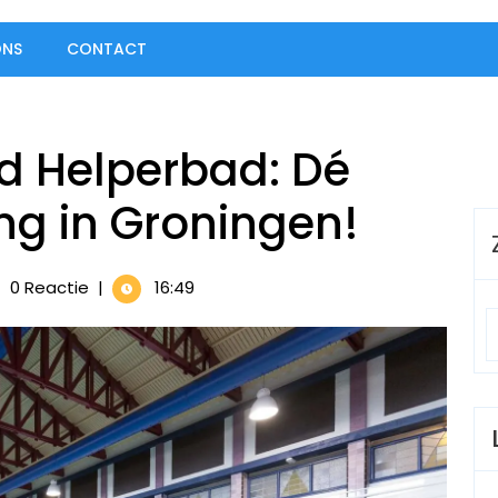
ONS
CONTACT
 Helperbad: Dé
 in Groningen!
k
0 Reactie
|
16:49
bad
bad:
estemming
gen!