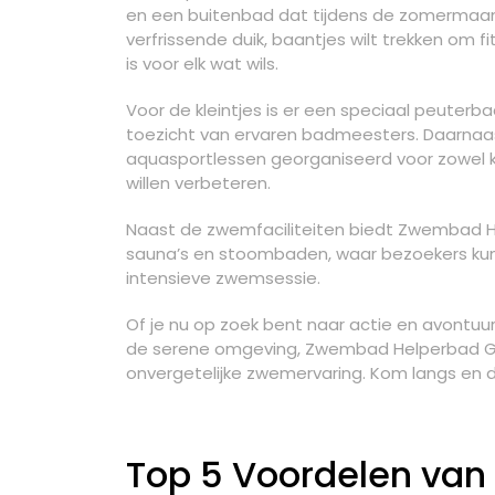
en een buitenbad dat tijdens de zomermaand
verfrissende duik, baantjes wilt trekken om fi
is voor elk wat wils.
Voor de kleintjes is er een speciaal peuterb
toezicht van ervaren badmeesters. Daarnaa
aquasportlessen georganiseerd voor zowel 
willen verbeteren.
Naast de zwemfaciliteiten biedt Zwembad He
sauna’s en stoombaden, waar bezoekers ku
intensieve zwemsessie.
Of je nu op zoek bent naar actie en avontuur
de serene omgeving, Zwembad Helperbad Gro
onvergetelijke zwemervaring. Kom langs en d
Top 5 Voordelen va