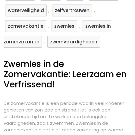
,
,
waterveiligheid
zelfvertrouwen
,
,
zomervakantie
zwemles
zwemles in
,
zomervakantie
zwemvaardigheden
Zwemles in de
Zomervakantie: Leerzaam en
Verfrissend!
De zomervakantie is een periode waarin veel kinderen
genieten van zon, zee en strand. Het is ook een
uitstekende tijd om te werken aan belangrijke
vaardigheden, zoals zwemmen. Zwemles in de
zomervakantie biedt niet alleen verkoeling op warme