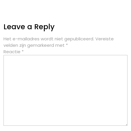
Leave a Reply
Het e-mailadres wordt niet gepubliceerd.
Vereiste
velden zijn gemarkeerd met
*
Reactie
*