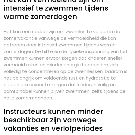
intensief te zwemmen tijdens
warme zomerdagen
Het kan een nadeel zijn om zwemles te volgen in de
zomervakantie vanwege de vermoeidheid die kan
optreden door intensief zwemmen tijdens warme
zomerdagen. De hitte en de fysieke inspanning van het
zwemmen kunnen ervoor zorgen dat kinderen sneller
vermoeid raken en minder energie hebben om zich
volledig te concentreren op de zwemlessen. Daarom is
het belangrijk om voldoende rust en hydratatie te
bieden om ervoor te zorgen dat kinderen veilig en
comfortabel kunnen blijven zwemmen, zelfs tijdens de
hete zomermaanden.
Instructeurs kunnen minder
beschikbaar zijn vanwege
vakanties en verlofperiodes