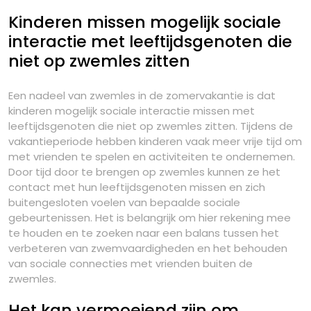
Kinderen missen mogelijk sociale
interactie met leeftijdsgenoten die
niet op zwemles zitten
Een nadeel van zwemles in de zomervakantie is dat
kinderen mogelijk sociale interactie missen met
leeftijdsgenoten die niet op zwemles zitten. Tijdens de
vakantieperiode hebben kinderen vaak meer vrije tijd om
met vrienden te spelen en activiteiten te ondernemen.
Door tijd door te brengen op zwemles kunnen ze het
contact met hun leeftijdsgenoten missen en zich
buitengesloten voelen van bepaalde sociale
gebeurtenissen. Het is belangrijk om hier rekening mee
te houden en te zoeken naar een balans tussen het
verbeteren van zwemvaardigheden en het behouden
van sociale connecties met vrienden buiten de
zwemles.
Het kan vermoeiend zijn om