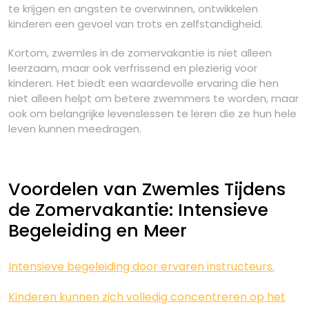
te krijgen en angsten te overwinnen, ontwikkelen
kinderen een gevoel van trots en zelfstandigheid.
Kortom, zwemles in de zomervakantie is niet alleen
leerzaam, maar ook verfrissend en plezierig voor
kinderen. Het biedt een waardevolle ervaring die hen
niet alleen helpt om betere zwemmers te worden, maar
ook om belangrijke levenslessen te leren die ze hun hele
leven kunnen meedragen.
Voordelen van Zwemles Tijdens
de Zomervakantie: Intensieve
Begeleiding en Meer
Intensieve begeleiding door ervaren instructeurs.
Kinderen kunnen zich volledig concentreren op het