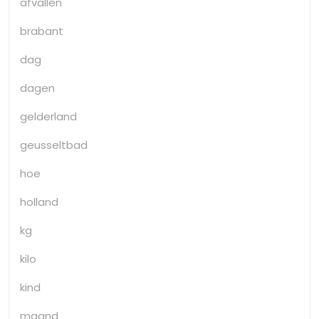
afvallen
brabant
dag
dagen
gelderland
geusseltbad
hoe
holland
kg
kilo
kind
maand