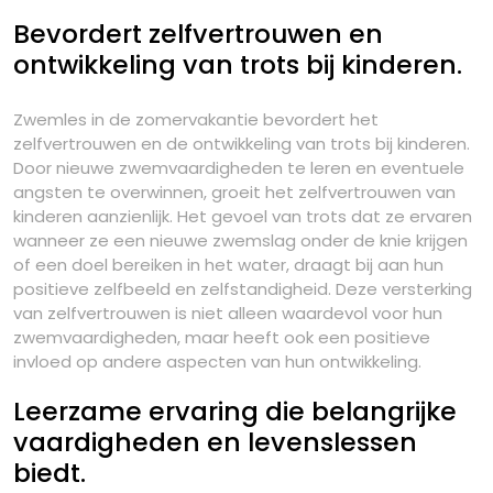
Bevordert zelfvertrouwen en
ontwikkeling van trots bij kinderen.
Zwemles in de zomervakantie bevordert het
zelfvertrouwen en de ontwikkeling van trots bij kinderen.
Door nieuwe zwemvaardigheden te leren en eventuele
angsten te overwinnen, groeit het zelfvertrouwen van
kinderen aanzienlijk. Het gevoel van trots dat ze ervaren
wanneer ze een nieuwe zwemslag onder de knie krijgen
of een doel bereiken in het water, draagt bij aan hun
positieve zelfbeeld en zelfstandigheid. Deze versterking
van zelfvertrouwen is niet alleen waardevol voor hun
zwemvaardigheden, maar heeft ook een positieve
invloed op andere aspecten van hun ontwikkeling.
Leerzame ervaring die belangrijke
vaardigheden en levenslessen
biedt.