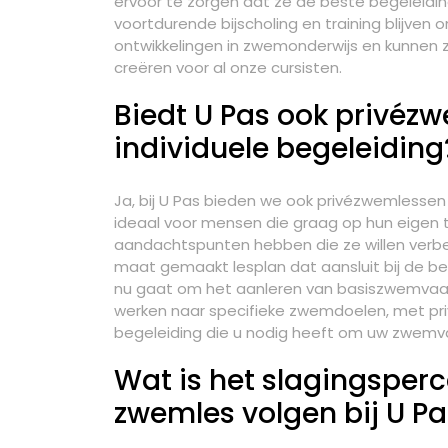
ervoor te zorgen dat ze de beste begeleidi
voortdurende bijscholing en training blijven
ontwikkelingen in zwemonderwijs en kunnen 
creëren voor al onze cursisten.
Biedt U Pas ook privéz
individuele begeleiding
Ja, bij U Pas bieden we ook privézwemlessen 
ideaal voor mensen die graag op hun eigen 
aandachtspunten hebben die ze willen verbe
maat gemaakt lesplan dat aansluit bij de beh
nu gaat om het aanleren van basiszwemvaar
werken naar specifieke zwemdoelen, met priv
begeleiding die u nodig heeft om uw zwemva
Wat is het slagingsperc
zwemles volgen bij U Pa