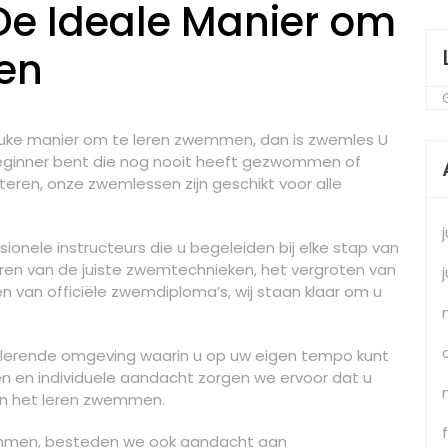
De Ideale Manier om
en
leuke manier om te leren zwemmen, dan is zwemles U
beginner bent die nog nooit heeft gezwommen of
eren, onze zwemlessen zijn geschikt voor alle
onele instructeurs die u begeleiden bij elke stap van
ren van de juiste zwemtechnieken, het vergroten van
n van officiële zwemdiploma’s, wij staan klaar om u
ulerende omgeving waarin u op uw eigen tempo kunt
en en individuele aandacht zorgen we ervoor dat u
aan het leren zwemmen.
emmen, besteden we ook aandacht aan