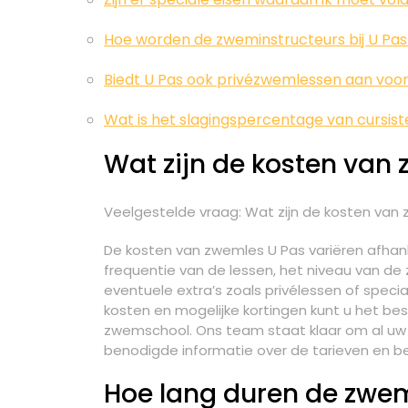
Hoe worden de zweminstructeurs bij U Pas
Biedt U Pas ook privézwemlessen aan voor 
Wat is het slagingspercentage van cursist
Wat zijn de kosten van
Veelgestelde vraag: Wat zijn de kosten van
De kosten van zwemles U Pas variëren afhanke
frequentie van de lessen, het niveau van d
eventuele extra’s zoals privélessen of specia
kosten en mogelijke kortingen kunt u het 
zwemschool. Ons team staat klaar om al uw 
benodigde informatie over de tarieven en b
Hoe lang duren de zwem