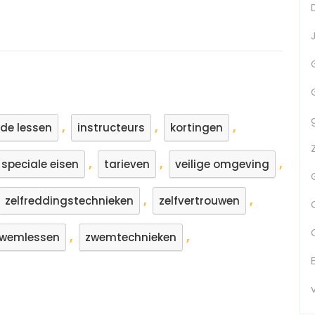
,
,
,
de lessen
instructeurs
kortingen
,
,
,
speciale eisen
tarieven
veilige omgeving
,
,
zelfreddingstechnieken
zelfvertrouwen
,
,
wemlessen
zwemtechnieken