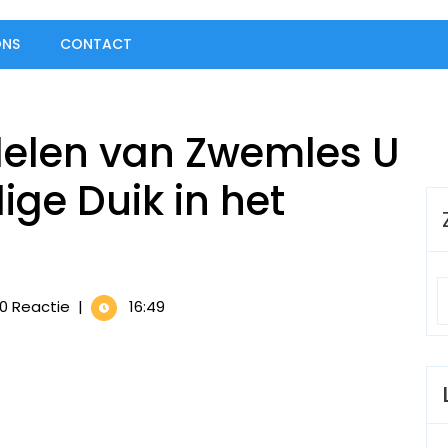
ONS
CONTACT
elen van Zwemles U
ige Duik in het
0 Reactie
|
16:49
en
s