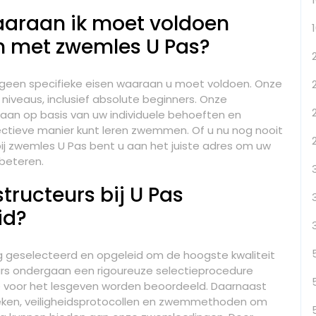
waaraan ik moet voldoen
n met zwemles U Pas?
r geen specifieke eisen waaraan u moet voldoen. Onze
veaus, inclusief absolute beginners. Onze
 aan op basis van uw individuele behoeften en
ectieve manier kunt leren zwemmen. Of u nu nog nooit
ij zwemles U Pas bent u aan het juiste adres om uw
beteren.
ructeurs bij U Pas
id?
ig geselecteerd en opgeleid om de hoogste kwaliteit
rs ondergaan een rigoureuze selectieprocedure
ie voor het lesgeven worden beoordeeld. Daarnaast
eken, veiligheidsprotocollen en zwemmethoden om