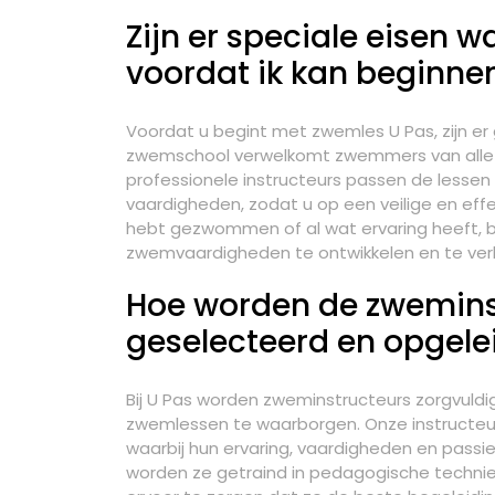
Zijn er speciale eisen 
voordat ik kan beginne
Voordat u begint met zwemles U Pas, zijn e
zwemschool verwelkomt zwemmers van alle ni
professionele instructeurs passen de lessen
vaardigheden, zodat u op een veilige en eff
hebt gezwommen of al wat ervaring heeft, b
zwemvaardigheden te ontwikkelen en te ver
Hoe worden de zweminst
geselecteerd en opgele
Bij U Pas worden zweminstructeurs zorgvuld
zwemlessen te waarborgen. Onze instructeu
waarbij hun ervaring, vaardigheden en pass
worden ze getraind in pedagogische techni