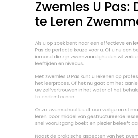
Zwemles U Pas: 
te Leren Zwemm
Als u op zoek bent naar een effectieve en 
Pas de perfecte keuze voor u. Of u nu een 
iemand die zijn zwemvaardigheden wil verbet
leeftijden en niveaus.
Met zwemles U Pas kunt u rekenen op professi
het leerproces. Of het nu gaat om het aanle
uw zelfvertrouwen in het water of het behale
te ondersteunen.
Onze zwemschool biedt een veilige en stim
leren. Door middel van gestructureerde less
snel vooruitgang boekt en plezier beleeft 
Naast de praktische aspecten van het zw