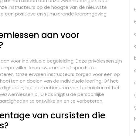
ng kunnen bieden aan onze zwemleerlingen. Door
 onze instructeurs op de hoogte van de nieuwste
ze een positieve en stimulerende leeromgeving
wemlessen aan voor
?
aan voor individuele begeleiding. Deze privélessen zijn
tempo willen leren zwemmen of specifieke
teren. Onze ervaren instructeurs zorgen voor een op
oeften en doelen van de individuele leerling. Of het
digheden, het perfectioneren van technieken of het
ézwemlessen bij U Pas krijgt u de persoonlijke
ardigheden te ontwikkelen en te verbeteren.
entage van cursisten die
s?