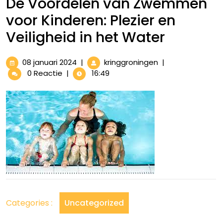
De Voordelen van Zwemmen
voor Kinderen: Plezier en
Veiligheid in het Water
08
De
08 januari 2024
|
kringgroningen
|
januari
Voordelen
0 Reactie
|
16:49
2024
van
Zwemmen
voor
Kinderen:
Plezier
en
Veiligheid
in
het
Water
Categories :
Uncategorized