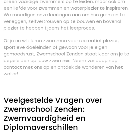
alleen vaardige zwemmers op te leiden, maar ook om
een liefde voor zwemmen en waterplezier te inspireren.
We moedigen onze leerlingen aan om hun grenzen te
verleggen, zelfvertrouwen op te bouwen en bovenal
plezier te hebben tijdens het leerproces.
Of je nu wilt leren zwemmen voor recreatief plezier,
sportieve doeleinden of gewoon voor je eigen
gemoedsrust, Zwemschool Zenden staat klaar om je te
begeleiden op jouw zwemreis. Neem vandaag nog
contact met ons op en ontdek de wonderen van het
water!
Veelgestelde Vragen over
Zwemschool Zenden:
Zwemvaardigheid en
Diplomaverschillen