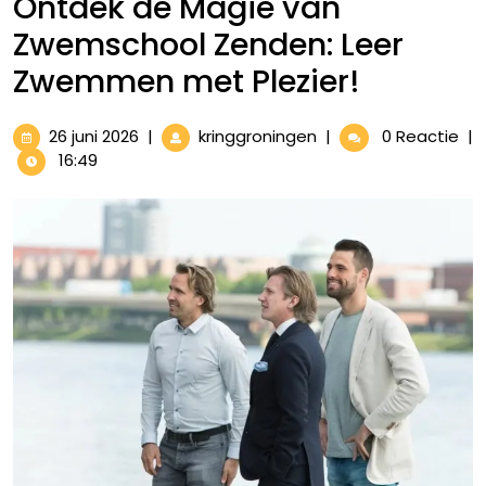
Ontdek de Magie van
Zwemschool Zenden: Leer
Zwemmen met Plezier!
26
Ontdek
26 juni 2026
|
kringgroningen
|
0 Reactie
|
juni
de
16:49
2026
Magie
van
Zwemschool
Zenden:
Leer
Zwemmen
met
Plezier!