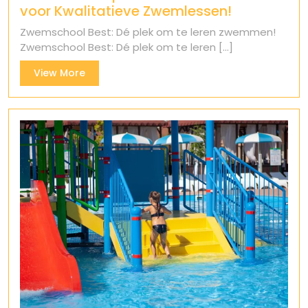
voor Kwalitatieve Zwemlessen!
Zwemschool Best: Dé plek om te leren zwemmen!
Zwemschool Best: Dé plek om te leren [...]
View
View More
More