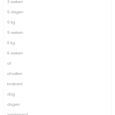
3 weken
5 dagen
5 kg
5 weken
6 kg
6 weken
af
afvallen
brabant
dag
dagen
gelderland