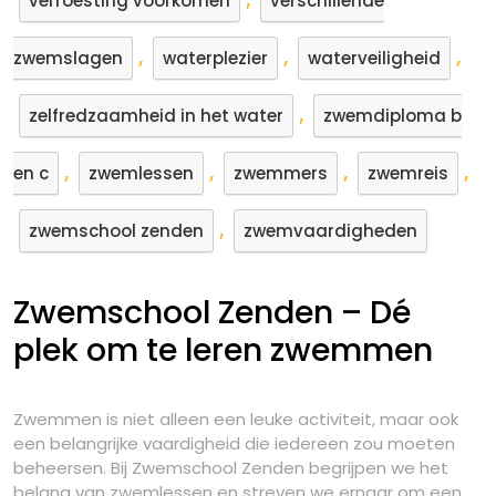
,
verroesting voorkomen
verschillende
,
,
,
zwemslagen
waterplezier
waterveiligheid
,
zelfredzaamheid in het water
zwemdiploma b
,
,
,
,
en c
zwemlessen
zwemmers
zwemreis
,
zwemschool zenden
zwemvaardigheden
Zwemschool Zenden – Dé
plek om te leren zwemmen
Zwemmen is niet alleen een leuke activiteit, maar ook
een belangrijke vaardigheid die iedereen zou moeten
beheersen. Bij Zwemschool Zenden begrijpen we het
belang van zwemlessen en streven we ernaar om een