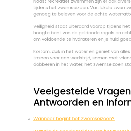
Naast recreatief zwemmen zijn er ook diver
tijdens het zwemseizoen. Van lokale zwem
genoeg te beleven voor de echte waterratt
Veiligheid staat uiteraard voorop tijdens he
hoogte bent van de geldende regels en rich
om voldoende te hydrateren en je huid goe
Kortom, duik in het water en geniet van alle
trainen voor een wedstrijd, samen met vriend
dobberen in het water, het zwemseizoen staat
Veelgestelde Vragen
Antwoorden en Infor
Wanneer begint het zwemseizoen?