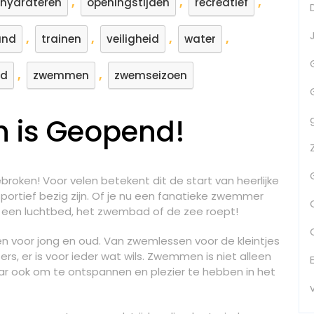
,
,
,
hydrateren
openingstijden
recreatief
van
Waterpret
,
,
,
,
and
en
trainen
veiligheid
water
Verkoeling!
,
,
d
zwemmen
zwemseizoen
 is Geopend!
roken! Voor velen betekent dit de start van heerlijke
portief bezig zijn. Of je nu een fanatieke zwemmer
 een luchtbed, het zwembad of de zee roept!
n voor jong en oud. Van zwemlessen voor de kleintjes
rs, er is voor ieder wat wils. Zwemmen is niet alleen
aar ook om te ontspannen en plezier te hebben in het