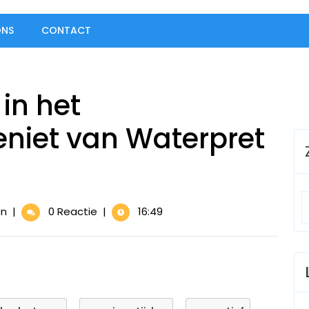
ONS
CONTACT
in het
niet van Waterpret
Dompel
en
|
0 Reactie
|
16:49
je
onder
in
het
Zwemseizoen:
Geniet