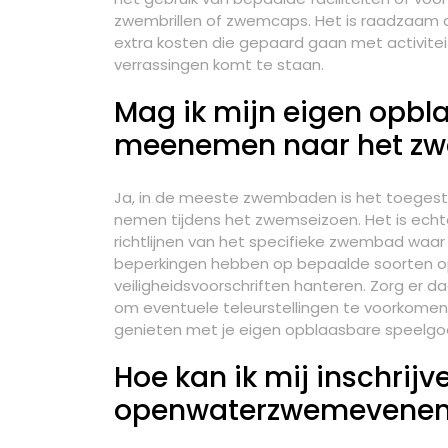
zwembrillen of zwemcaps. Het is raadzaam 
extra kosten die gepaard gaan met activitei
verrassingen komt te staan.
Mag ik mijn eigen opbl
meenemen naar het zwe
Ja, in de meeste zwembaden is het toeges
nemen tijdens het zwemseizoen. Het is echt
richtlijnen van het specifieke zwembad wa
beperkingen hebben op bepaalde soorten o
veiligheidsvoorschriften hanteren. Zorg er 
om eventuele teleurstellingen te voorkomen
genieten met je eigen opblaasbare speelgoed
Hoe kan ik mij inschri
openwaterzwemevenemen