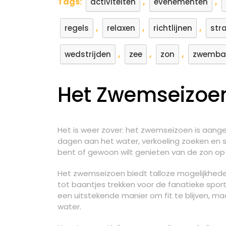
Tags:
,
,
activiteiten
evenementen
,
,
,
regels
relaxen
richtlijnen
str
,
,
,
wedstrijden
zee
zon
zwemba
Het Zwemseizoen
Het is weer zover: het zwemseizoen is aangeb
dagen aan het water, verkoeling zoeken en s
bent of gewoon wilt genieten van de zon op
Het zwemseizoen biedt talloze mogelijkhede
tot baantjes trekken voor de fanatieke sporte
een uitstekende manier om fit te blijven, m
water.