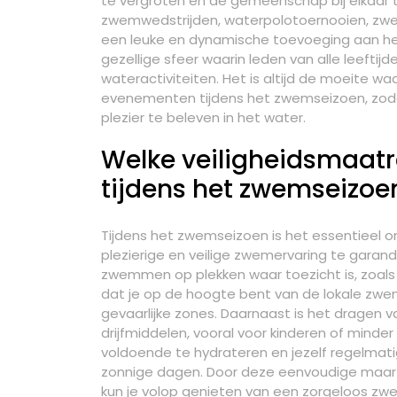
te vergroten en de gemeenschap bij elkaar
zwemwedstrijden, waterpolotoernooien, zwem
een leuke en dynamische toevoeging aan h
gezellige sfeer waarin leden van alle leeft
wateractiviteiten. Het is altijd de moeite 
evenementen tijdens het zwemseizoen, zod
plezier te beleven in het water.
Welke veiligheidsmaat
tijdens het zwemseizoe
Tijdens het zwemseizoen is het essentieel 
plezierige en veilige zwemervaring te garander
zwemmen op plekken waar toezicht is, zoals
dat je op de hoogte bent van de lokale zwe
gevaarlijke zones. Daarnaast is het dragen v
drijfmiddelen, vooral voor kinderen of mind
voldoende te hydrateren en jezelf regelmat
zonnige dagen. Door deze eenvoudige maar b
kun je volop genieten van een zorgeloos zw