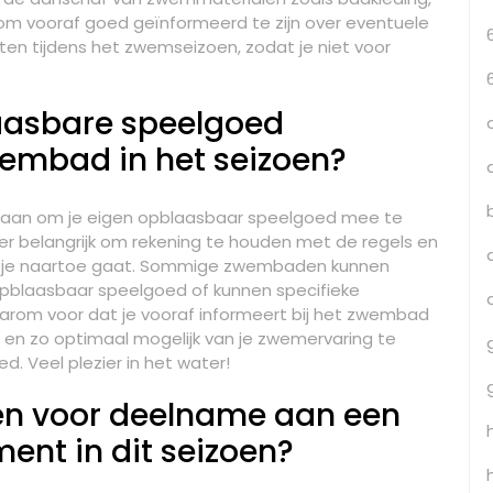
om vooraf goed geïnformeerd te zijn over eventuele
ten tijdens het zwemseizoen, zodat je niet voor
aasbare speelgoed
mbad in het seizoen?
taan om je eigen opblaasbaar speelgoed mee te
er belangrijk om rekening te houden met de regels en
ar je naartoe gaat. Sommige zwembaden kunnen
pblaasbaar speelgoed of kunnen specifieke
daarom voor dat je vooraf informeert bij het zwembad
 en zo optimaal mogelijk van je zwemervaring te
. Veel plezier in het water!
jven voor deelname aan een
t in dit seizoen?