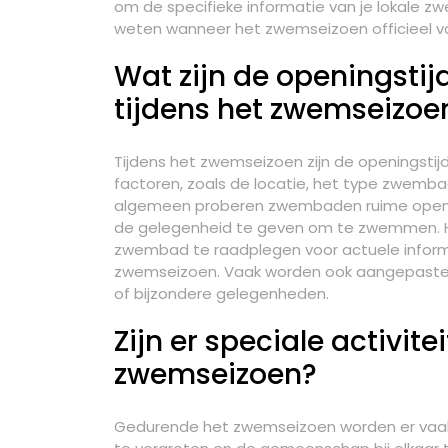
om de specifieke informatie van je lokale
weten wanneer het zwemseizoen officieel van
Wat zijn de openingsti
tijdens het zwemseizoe
Tijdens het zwemseizoen zijn de openingstij
factoren, zoals de locatie, het type zwemb
algemeen proberen zwembaden ruime openin
de gelegenheid te geven om te zwemmen. H
zwembad te raadplegen voor actuele informa
zwemseizoen. Vaak worden ook aangepaste
of bijzondere gelegenheden.
Zijn er speciale activi
zwemseizoen?
Gedurende het zwemseizoen worden er vaak 