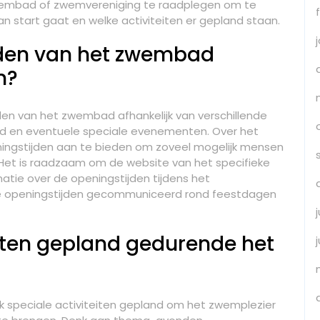
 zwembad of zwemvereniging te raadplegen om te
 start gaat en welke activiteiten er gepland staan.
jden van het zwembad
n?
den van het zwembad afhankelijk van verschillende
ad en eventuele speciale evenementen. Over het
gstijden aan te bieden om zoveel mogelijk mensen
et is raadzaam om de website van het specifieke
tie over de openingstijden tijdens het
 openingstijden gecommuniceerd rond feestdagen
teiten gepland gedurende het
speciale activiteiten gepland om het zwemplezier