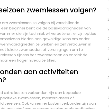
mseizoen zwemlessen volgen?
k om zwemlessen te volgen bij verschillende
 een beginner bent die de basisvaardigheden van
mmer die zijn techniek wil verbeteren, er zijn opties
 zwemseizoen bieden een geweldige kans om onder
e zwemvaardigheden te werken en zelfvertrouwen in
met lokale zwembaden of verenigingen om te
emlessen tijdens het zwemseizoen en ontdek de
r een hoger niveau te tillen.
rbonden aan activiteiten
n?
d extra kosten verbonden zijn aan bepaalde
 specifieke zwemlessen, masterclasses of
ld vereisen. Ook kunnen er kosten verbonden zijn aan
or de aanschaf van zwemmaterialen zoals badkleding,