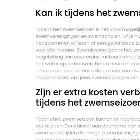
Kan ik tijdens het zwe
Tijdens het zwemseizoen is het vaak mogelij
zwemverenigingen en zwemscholen. Of je nu
het zwemmen wil leren of een gevorderde zwe
voor alle niveaus. Zwemlessen tijdens het
begeleiding van ervaren instructeurs aan j
het water op te bouwen. Neem contact op 
informeren naar de beschikbaarheid van zw
mogelijkheden om jouw zwemvaardigheden naa
Zijn er extra kosten ve
tijdens het zwemseizoe
Tijdens het zwemseizoen kunnen er inderdaa
activiteiten. Denk hierbij aan deelname aan
zwemwedstrijden die mogelijk een inschrijfge
het gebruik van bepaalde faciliteiten of vo