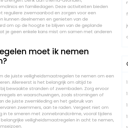
 te brengen. Denk aan thema-avonden,
clinics en familiedagen. Deze activiteiten bieden
et reguliere zwemaanbod en zorgen voor een
ijden kunnen deelnemen en genieten van de
waard om op de hoogte te blijven van de geplande
at je geen enkele kans mist om samen met anderen
regelen moet ik nemen
n?
om de juiste veiligheidsmaatregelen te nemen om een
en. Allereerst is het belangrijk om altijd te
 bij bewaakte stranden of zwembaden. Zorg ervoor
1
mregels en waarschuwingen, zoals stromingen of
an de juiste zwemkleding en het gebruik van
er ervaren zwemmers, aan te raden. Vergeet niet om
ig in te smeren met zonnebrandcrème, vooral tijdens
elangrijke veiligheidsmaatregelen in acht te nemen,
emseizoen.