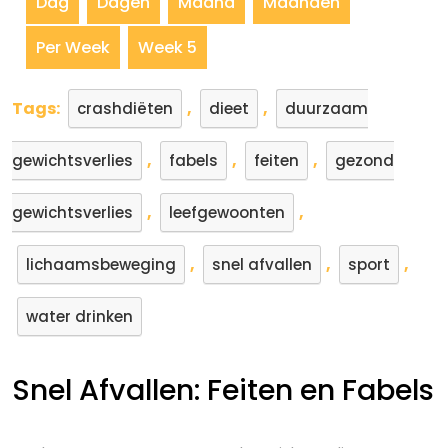
Dag
Dagen
Maand
Maanden
Per Week
Week 5
Tags:
,
,
crashdiëten
dieet
duurzaam
,
,
,
gewichtsverlies
fabels
feiten
gezond
,
,
gewichtsverlies
leefgewoonten
,
,
,
lichaamsbeweging
snel afvallen
sport
water drinken
Snel Afvallen: Feiten en Fabels