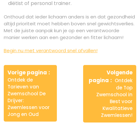
diëtist of personal trainer.
Onthoud dat ieder lichaam anders is en dat gezondheid
altijd prioriteit moet hebben boven snel gewichtsverlies.
Met de juiste aanpak kun je op een verantwoorde
manier werken aan een gezonder en fitter lichaam!
Begin nu met verantwoord snel afvallen!
Berichtnavigatie
Vorige pagina
Volgende
Ontdek de
pagina
Ontdek
Tarieven van
de Top
Zwemschool De
Zwemschool in
Drijver:
Best voor
Zwemlessen voor
Kwalitatieve
Jong en Oud
Zwemlessen!