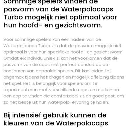
Sommige spelers vinden de
pasvorm van de Waterpolocaps
Turbo mogelijk niet optimaal voor
hun hoofd- en gezichtsvorm.
Voor sommige spelers kan een nadeel van de
Waterpolocaps Turbo zijn dat de pasvorm mogelijk niet
optimaal is voor hun specifieke hoofd- en gezichtsvorm.
Omdat elk individu uniek is, kan het voorkomen dat de
pasvorm van de caps niet perfect aansluit op de
contouren van bepaalde spelers. Dit kan leiden tot
ongemak tijdens het dragen en mogelijk afleiding tijdens
het spel. Het is belangrijk voor spelers om te
experimenteren met verschillende caps en merken om
een cap te vinden die comfortabel zit en goed past, om
zo het beste uit hun waterpolo-ervaring te halen.
Bij intensief gebruik kunnen de
kleuren van de Waterpolocaps