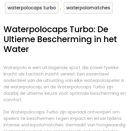
,
waterpolocaps turbo
waterpolomatches
Waterpolocaps Turbo: De
Ultieme Bescherming in het
Water
Waterpolo is een uitdagende sport die zowel fysieke
kracht als tactisch inzicht vereist. Een essentieel
onderdeel van de uitrusting van elke waterpolospeler is
de waterpolocap, en de Waterpolocaps Turbo zijn
daarbij de ultieme keuze voor optimale bescherming en
comfort.
De Waterpolocaps Turbo zijn speciaal ontworpen om
spelers te beschermen tegen impact en letsel tijdens
intense waterpolomatches. Gemaakt van hoogwaardig