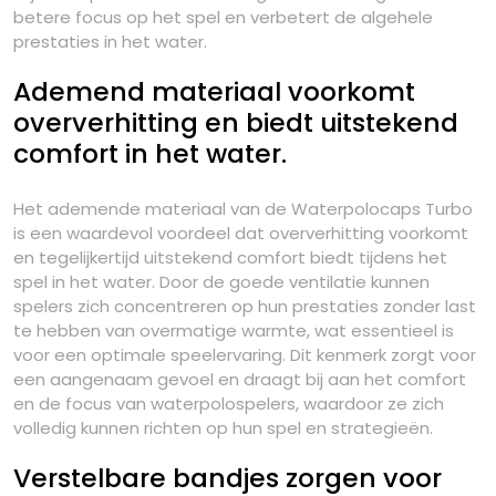
betere focus op het spel en verbetert de algehele
prestaties in het water.
Ademend materiaal voorkomt
oververhitting en biedt uitstekend
comfort in het water.
Het ademende materiaal van de Waterpolocaps Turbo
is een waardevol voordeel dat oververhitting voorkomt
en tegelijkertijd uitstekend comfort biedt tijdens het
spel in het water. Door de goede ventilatie kunnen
spelers zich concentreren op hun prestaties zonder last
te hebben van overmatige warmte, wat essentieel is
voor een optimale speelervaring. Dit kenmerk zorgt voor
een aangenaam gevoel en draagt bij aan het comfort
en de focus van waterpolospelers, waardoor ze zich
volledig kunnen richten op hun spel en strategieën.
Verstelbare bandjes zorgen voor