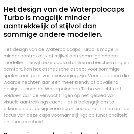
Het design van de Waterpolocaps
Turbo is mogelijk minder
aantrekkelijk of stijlvol dan
sommige andere modellen.
Het design van de Waterpolocaps Turbo is mogelijk
minder aantrekkelijk of stijlvol dan sommige andere
modellen. Terwijl deze caps uitblinken in bescherming en
comfort, kan het esthetische aspect voor sommige
spelers een punt van overweging zijn. Voor diegenen die
waarde hechten aan een meer trendy of opvallend
design, kunnen de Waterpolocaps Turbo wellicht niet
voldoen aan de verwachtingen op het gebied van
visuele aantrekkingskracht. Het is belangrijk om te
erkennen dat designvoorkeuren subjectief zijn en dat de
focus van deze caps voornamelijk ligt op functionaliteit
en duurzaamheid.