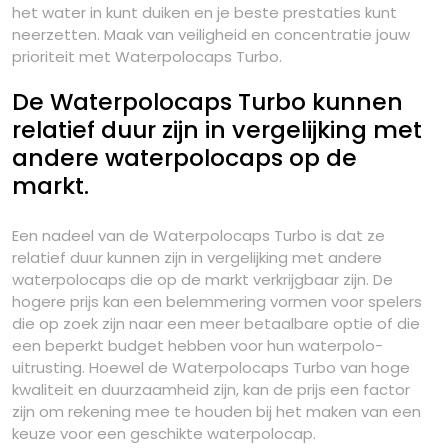
het water in kunt duiken en je beste prestaties kunt
neerzetten. Maak van veiligheid en concentratie jouw
prioriteit met Waterpolocaps Turbo.
De Waterpolocaps Turbo kunnen
relatief duur zijn in vergelijking met
andere waterpolocaps op de
markt.
Een nadeel van de Waterpolocaps Turbo is dat ze
relatief duur kunnen zijn in vergelijking met andere
waterpolocaps die op de markt verkrijgbaar zijn. De
hogere prijs kan een belemmering vormen voor spelers
die op zoek zijn naar een meer betaalbare optie of die
een beperkt budget hebben voor hun waterpolo-
uitrusting. Hoewel de Waterpolocaps Turbo van hoge
kwaliteit en duurzaamheid zijn, kan de prijs een factor
zijn om rekening mee te houden bij het maken van een
keuze voor een geschikte waterpolocap.