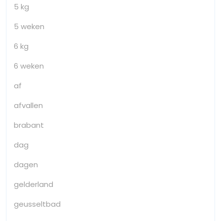
5 kg
5 weken
6 kg
6 weken
af
afvallen
brabant
dag
dagen
gelderland
geusseltbad