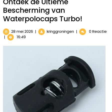
Ontdek de Ultieme
Bescherming van
Waterpolocaps Turbo!
28
Ontdek
28 mei 2026
|
kringgroningen
|
0 Reactie
mei
de
|
16:49
2026
Ultieme
Bescherming
van
Waterpolocaps
Turbo!