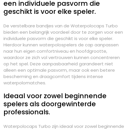
een individuele pasvorm die
geschikt is voor elke speler.
De verstelbare bandjes van de Waterpolocaps Turbo
bieden een belangrijk voordeel door te zorgen voor een
individuele pasvorm die geschikt is voor elke speler.
Hierdoor kunnen waterpolospelers de cap aanpassen
naar hun eigen comfortniveau en hoofdgrootte,
waardoor ze zich vol vertrouwen kunnen concentreren
op het spel. Deze aanpasbaarheid garandeert niet
alleen een optimale pasvorm, maar ook een betere
bescherming en draagcomfort tijdens intense
waterpolomatches.
Ideaal voor zowel beginnende
spelers als doorgewinterde
professionals.
Waterpolocaps Turbo zijn ideaal voor zowel beginnende