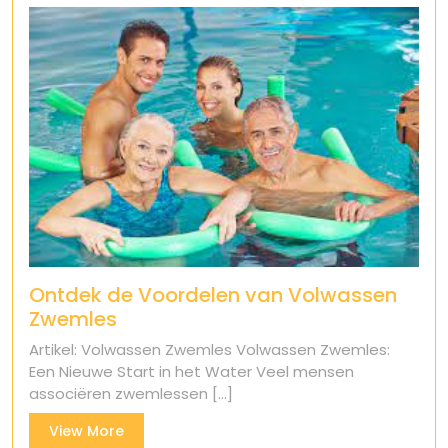
Ontdek de Voordelen van Volwassen
Zwemles
Artikel: Volwassen Zwemles Volwassen Zwemles:
Een Nieuwe Start in het Water Veel mensen
associëren zwemlessen [...]
View
View More