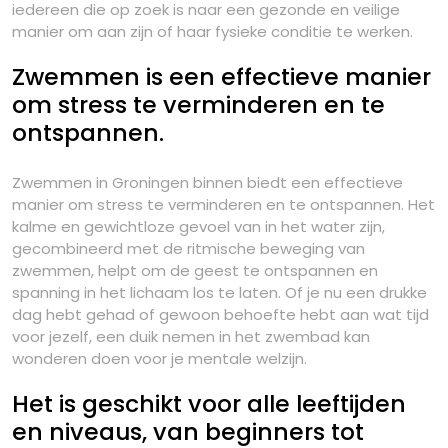
iedereen die op zoek is naar een gezonde en veilige
manier om aan zijn of haar fysieke conditie te werken.
Zwemmen is een effectieve manier
om stress te verminderen en te
ontspannen.
Zwemmen in Groningen binnen biedt een effectieve
manier om stress te verminderen en te ontspannen. Het
kalme en gewichtloze gevoel van in het water zijn,
gecombineerd met de ritmische beweging van
zwemmen, helpt om de geest te ontspannen en
spanning in het lichaam los te laten. Of je nu een drukke
dag hebt gehad of gewoon behoefte hebt aan wat tijd
voor jezelf, een duik nemen in het zwembad kan
wonderen doen voor je mentale welzijn.
Het is geschikt voor alle leeftijden
en niveaus, van beginners tot