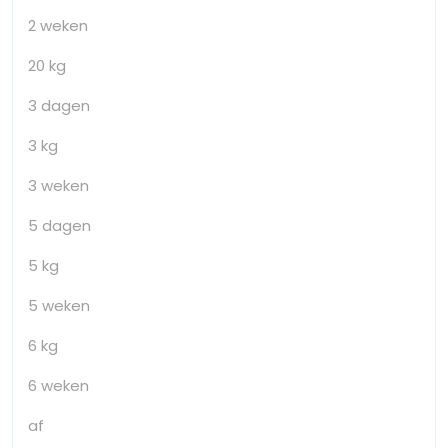
2 weken
20 kg
3 dagen
3 kg
3 weken
5 dagen
5 kg
5 weken
6 kg
6 weken
af