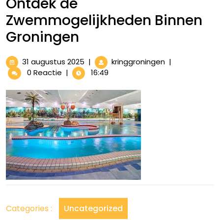
Ontdek de
Zwemmogelijkheden Binnen
Groningen
31
Ontdek
31 augustus 2025
|
kringgroningen
|
augustus
de
0 Reactie
|
16:49
2025
Zwemmogelijk
Binnen
Groningen
Categories :
Uncategorized