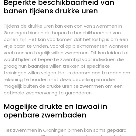
Beperkte beschikbaarheid van
banen tijdens drukke uren
Tijdens de drukke uren kan een con van zwemmen in
Groningen binnen de beperkte beschikbaarheid van
banen zijn. Het kan voorkomen dat het lastig is om een
vrije baan te vinden, vooral op piekmomenten wanneer
veel mensen tegelijk willen zwemmen. Dit kan leiden tot
wachttijden of beperkte zwemtijd voor individuen die
graag hun baantjes willen trekken of specifieke
trainingen willen volgen. Het is daarom aan te raden om
rekening te houden met deze beperking en indien
mogelijk buiten de drukke uren te zwemmen om een
optimale zwemervaring te garanderen.
Mogelijke drukte en lawaai in
openbare zwembaden
Het zwemmen in Groningen binnen kan soms gepaard