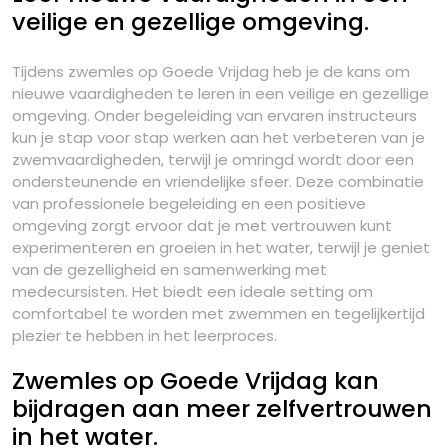
veilige en gezellige omgeving.
Tijdens zwemles op Goede Vrijdag heb je de kans om
nieuwe vaardigheden te leren in een veilige en gezellige
omgeving. Onder begeleiding van ervaren instructeurs
kun je stap voor stap werken aan het verbeteren van je
zwemvaardigheden, terwijl je omringd wordt door een
ondersteunende en vriendelijke sfeer. Deze combinatie
van professionele begeleiding en een positieve
omgeving zorgt ervoor dat je met vertrouwen kunt
experimenteren en groeien in het water, terwijl je geniet
van de gezelligheid en samenwerking met
medecursisten. Het biedt een ideale setting om
comfortabel te worden met zwemmen en tegelijkertijd
plezier te hebben in het leerproces.
Zwemles op Goede Vrijdag kan
bijdragen aan meer zelfvertrouwen
in het water.