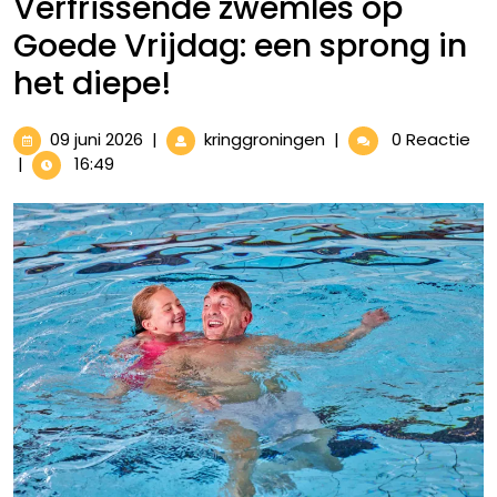
Verfrissende zwemles op
Goede Vrijdag: een sprong in
het diepe!
09
Verfrissende
09 juni 2026
|
kringgroningen
|
0 Reactie
juni
zwemles
|
16:49
2026
op
Goede
Vrijdag:
een
sprong
in
het
diepe!