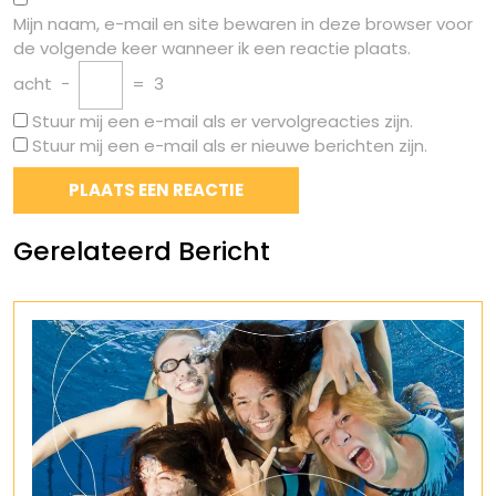
Mijn naam, e-mail en site bewaren in deze browser voor
de volgende keer wanneer ik een reactie plaats.
acht
−
=
3
Stuur mij een e-mail als er vervolgreacties zijn.
Stuur mij een e-mail als er nieuwe berichten zijn.
Gerelateerd Bericht