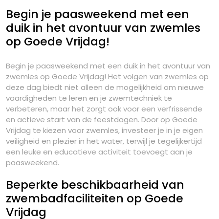
Begin je paasweekend met een
duik in het avontuur van zwemles
op Goede Vrijdag!
Begin je paasweekend met een duik in het avontuur van
zwemles op Goede Vrijdag! Het volgen van zwemles op
deze dag biedt niet alleen de mogelijkheid om nieuwe
vaardigheden te leren en je zwemtechniek te
verbeteren, maar het zorgt ook voor een verfrissende
en actieve start van de feestdagen. Door op Goede
Vrijdag te kiezen voor zwemles, investeer je in je eigen
veiligheid en plezier in het water, terwijl je tegelijkertijd
een leuke en educatieve activiteit toevoegt aan je
paasweekend.
Beperkte beschikbaarheid van
zwembadfaciliteiten op Goede
Vrijdag