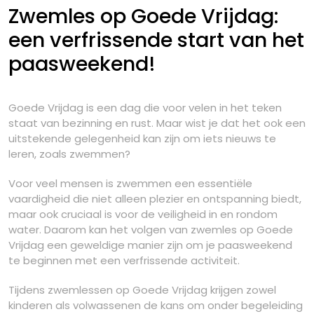
Zwemles op Goede Vrijdag:
een verfrissende start van het
paasweekend!
Goede Vrijdag is een dag die voor velen in het teken
staat van bezinning en rust. Maar wist je dat het ook een
uitstekende gelegenheid kan zijn om iets nieuws te
leren, zoals zwemmen?
Voor veel mensen is zwemmen een essentiële
vaardigheid die niet alleen plezier en ontspanning biedt,
maar ook cruciaal is voor de veiligheid in en rondom
water. Daarom kan het volgen van zwemles op Goede
Vrijdag een geweldige manier zijn om je paasweekend
te beginnen met een verfrissende activiteit.
Tijdens zwemlessen op Goede Vrijdag krijgen zowel
kinderen als volwassenen de kans om onder begeleiding