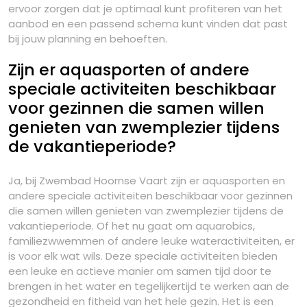
ervoor zorgen dat je optimaal kunt profiteren van het
aanbod en een passend schema kunt vinden dat past
bij jouw planning en behoeften.
Zijn er aquasporten of andere
speciale activiteiten beschikbaar
voor gezinnen die samen willen
genieten van zwemplezier tijdens
de vakantieperiode?
Ja, bij Zwembad Hoornse Vaart zijn er aquasporten en
andere speciale activiteiten beschikbaar voor gezinnen
die samen willen genieten van zwemplezier tijdens de
vakantieperiode. Of het nu gaat om aquarobics,
familiezwwemmen of andere leuke wateractiviteiten, er
is voor elk wat wils. Deze speciale activiteiten bieden
een leuke en actieve manier om samen tijd door te
brengen in het water en tegelijkertijd te werken aan de
gezondheid en fitheid van het hele gezin. Het is een