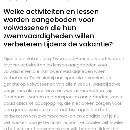
Welke activiteiten en lessen
worden aangeboden voor
volwassenen die hun
zwemvaardigheden willen
verbeteren tijdens de vakantie?
Tijdens de vakantie bij Zwembad Hoornse Vaart worden
diverse activiteiten en lessen aangeboden voor
volwassenen die hun zwemvaardigheden willen
verbeteren. Denk hierbij aan speciale zwemlessen
gericht op volwassenen van alle niveaus, waarbij zowel
beginners als meer ervaren zwemmers welkom zijn.
Daarnaast worden er aquasporten aangeboden, zoals
aquarobics of aquajogging, die niet alleen zorgen voor
een goede workout maar ook bijdragen aan het
verbeteren van zwemtechnieken en conditie. Of je nu
wilt werken aan je techniek, je comfortabeler wilt voelen
in het water of gewoon plezier wilt hebben tijdens het