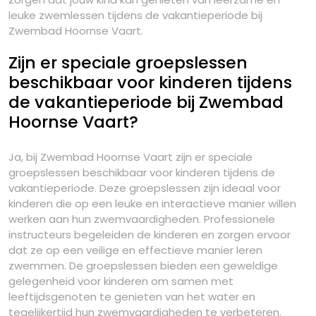
leuke zwemlessen tijdens de vakantieperiode bij
Zwembad Hoornse Vaart.
Zijn er speciale groepslessen
beschikbaar voor kinderen tijdens
de vakantieperiode bij Zwembad
Hoornse Vaart?
Ja, bij Zwembad Hoornse Vaart zijn er speciale
groepslessen beschikbaar voor kinderen tijdens de
vakantieperiode. Deze groepslessen zijn ideaal voor
kinderen die op een leuke en interactieve manier willen
werken aan hun zwemvaardigheden. Professionele
instructeurs begeleiden de kinderen en zorgen ervoor
dat ze op een veilige en effectieve manier leren
zwemmen. De groepslessen bieden een geweldige
gelegenheid voor kinderen om samen met
leeftijdsgenoten te genieten van het water en
tegelijkertijd hun zwemvaardigheden te verbeteren.