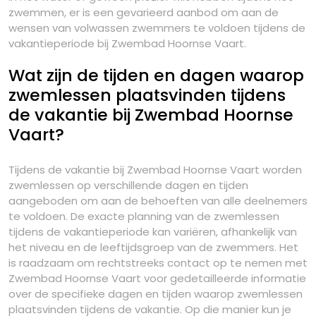
zwemmen, er is een gevarieerd aanbod om aan de
wensen van volwassen zwemmers te voldoen tijdens de
vakantieperiode bij Zwembad Hoornse Vaart.
Wat zijn de tijden en dagen waarop
zwemlessen plaatsvinden tijdens
de vakantie bij Zwembad Hoornse
Vaart?
Tijdens de vakantie bij Zwembad Hoornse Vaart worden
zwemlessen op verschillende dagen en tijden
aangeboden om aan de behoeften van alle deelnemers
te voldoen. De exacte planning van de zwemlessen
tijdens de vakantieperiode kan variëren, afhankelijk van
het niveau en de leeftijdsgroep van de zwemmers. Het
is raadzaam om rechtstreeks contact op te nemen met
Zwembad Hoornse Vaart voor gedetailleerde informatie
over de specifieke dagen en tijden waarop zwemlessen
plaatsvinden tijdens de vakantie. Op die manier kun je