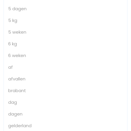
5 dagen
5 kg
5 weken
6 kg
6 weken
af
afvallen
brabant
dag
dagen
gelderland