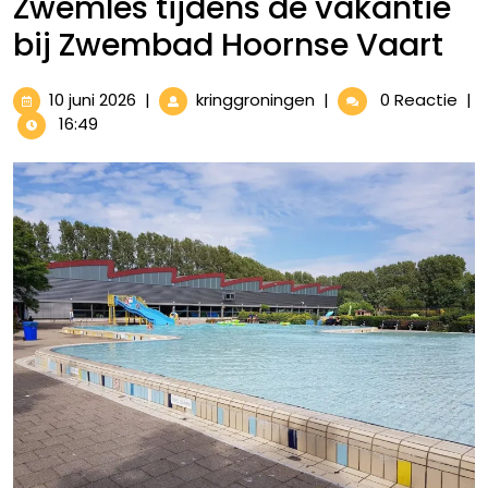
Zwemles tijdens de vakantie
bij Zwembad Hoornse Vaart
10
Zwemles
10 juni 2026
|
kringgroningen
|
0 Reactie
|
juni
tijdens
16:49
2026
de
vakantie
bij
Zwembad
Hoornse
Vaart