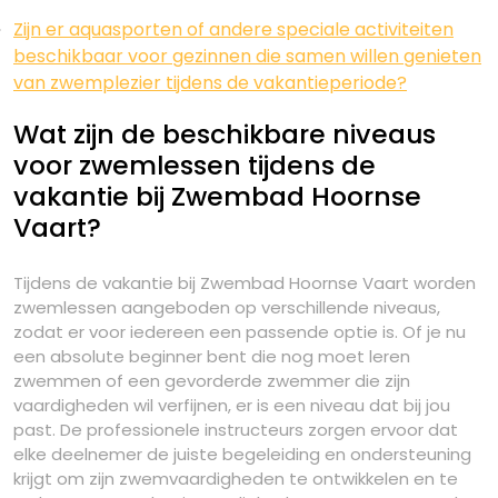
Zijn er aquasporten of andere speciale activiteiten
beschikbaar voor gezinnen die samen willen genieten
van zwemplezier tijdens de vakantieperiode?
Wat zijn de beschikbare niveaus
voor zwemlessen tijdens de
vakantie bij Zwembad Hoornse
Vaart?
Tijdens de vakantie bij Zwembad Hoornse Vaart worden
zwemlessen aangeboden op verschillende niveaus,
zodat er voor iedereen een passende optie is. Of je nu
een absolute beginner bent die nog moet leren
zwemmen of een gevorderde zwemmer die zijn
vaardigheden wil verfijnen, er is een niveau dat bij jou
past. De professionele instructeurs zorgen ervoor dat
elke deelnemer de juiste begeleiding en ondersteuning
krijgt om zijn zwemvaardigheden te ontwikkelen en te