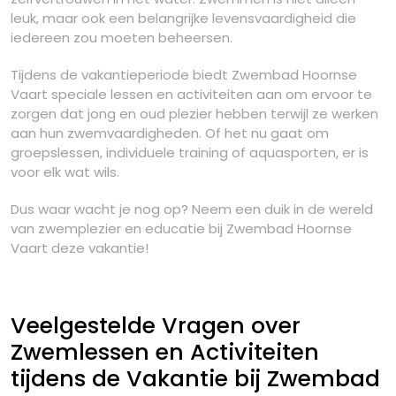
leuk, maar ook een belangrijke levensvaardigheid die
iedereen zou moeten beheersen.
Tijdens de vakantieperiode biedt Zwembad Hoornse
Vaart speciale lessen en activiteiten aan om ervoor te
zorgen dat jong en oud plezier hebben terwijl ze werken
aan hun zwemvaardigheden. Of het nu gaat om
groepslessen, individuele training of aquasporten, er is
voor elk wat wils.
Dus waar wacht je nog op? Neem een duik in de wereld
van zwemplezier en educatie bij Zwembad Hoornse
Vaart deze vakantie!
Veelgestelde Vragen over
Zwemlessen en Activiteiten
tijdens de Vakantie bij Zwembad