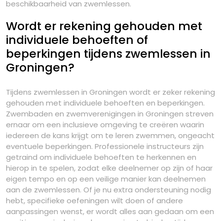
beschikbaarheid van zwemlessen.
Wordt er rekening gehouden met
individuele behoeften of
beperkingen tijdens zwemlessen in
Groningen?
Tijdens zwemlessen in Groningen wordt er zeker rekening
gehouden met individuele behoeften en beperkingen.
Zwembaden en zwemverenigingen in Groningen streven
ernaar om een inclusieve omgeving te creëren waarin
iedereen de kans krijgt om te leren zwemmen, ongeacht
eventuele beperkingen. Professionele instructeurs zijn
getraind om individuele behoeften te herkennen en
hierop in te spelen, zodat elke deelnemer op zijn of haar
eigen tempo en op een veilige manier kan deelnemen
aan de zwemlessen. Of je nu extra ondersteuning nodig
hebt, specifieke oefeningen wilt doen of andere
aanpassingen wenst, er wordt alles aan gedaan om een