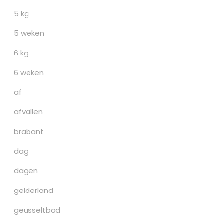
5 kg
5 weken
6 kg
6 weken
af
afvallen
brabant
dag
dagen
gelderland
geusseltbad