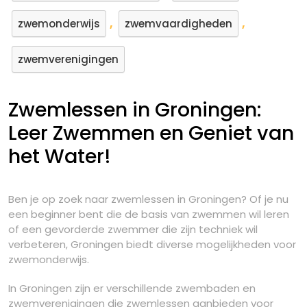
,
,
zwemonderwijs
zwemvaardigheden
zwemverenigingen
Zwemlessen in Groningen:
Leer Zwemmen en Geniet van
het Water!
Ben je op zoek naar zwemlessen in Groningen? Of je nu
een beginner bent die de basis van zwemmen wil leren
of een gevorderde zwemmer die zijn techniek wil
verbeteren, Groningen biedt diverse mogelijkheden voor
zwemonderwijs.
In Groningen zijn er verschillende zwembaden en
zwemverenigingen die zwemlessen aanbieden voor