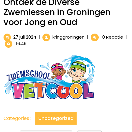
Ontdek de Diverse
Zwemlessen in Groningen
voor Jong en Oud
27
Ontdek
27 juli 2024
|
kringgroningen
|
0 Reactie
|
juli
de
16:49
2024
Diverse
Zwemlessen
in
Groningen
voor
Jong
en
Oud
Categories :
Uncategorized