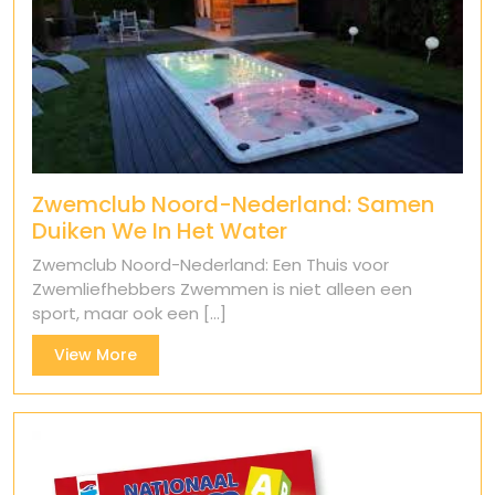
Zwemclub Noord-Nederland: Samen
Duiken We In Het Water
Zwemclub Noord-Nederland: Een Thuis voor
Zwemliefhebbers Zwemmen is niet alleen een
sport, maar ook een [...]
View
View More
More