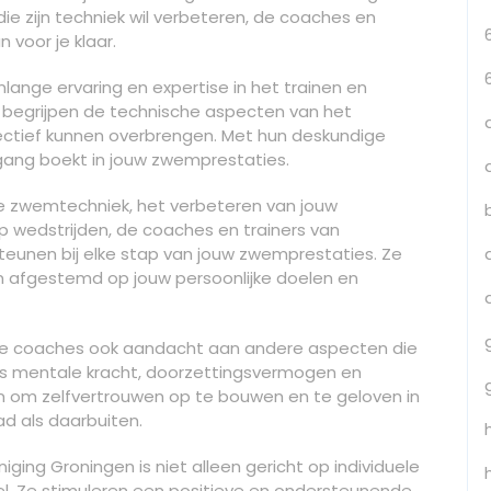
 zijn techniek wil verbeteren, de coaches en
voor je klaar.
lange ervaring en expertise in het trainen en
 begrijpen de technische aspecten van het
ctief kunnen overbrengen. Met hun deskundige
tgang boekt in jouw zwemprestaties.
te zwemtechniek, het verbeteren van jouw
 wedstrijden, de coaches en trainers van
teunen bij elke stap van jouw zwemprestaties. Ze
zijn afgestemd op jouw persoonlijke doelen en
e coaches ook aandacht aan andere aspecten die
als mentale kracht, doorzettingsvermogen en
n om zelfvertrouwen op te bouwen en te geloven in
d als daarbuiten.
ing Groningen is niet alleen gericht op individuele
. Ze stimuleren een positieve en ondersteunende