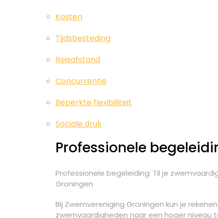
Kosten
Tijdsbesteding
Reisafstand
Concurrentie
Beperkte flexibiliteit
Sociale druk
Professionele begeleidi
Professionele begeleiding: Til je zwemvaar
Groningen
Bij Zwemvereniging Groningen kun je rekenen
zwemvaardigheden naar een hoger niveau te t