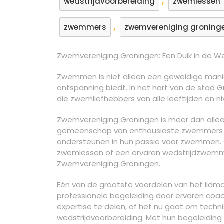
,
wedstrijdvoorbereiding
zwemlessen
,
zwemmers
zwemvereniging groning
Zwemvereniging Groningen: Een Duik in de
Zwemmen is niet alleen een geweldige manier 
ontspanning biedt. In het hart van de stad 
die zwemliefhebbers van alle leeftijden en 
Zwemvereniging Groningen is meer dan alleen
gemeenschap van enthousiaste zwemmers di
ondersteunen in hun passie voor zwemmen. O
zwemlessen of een ervaren wedstrijdzwemmer 
Zwemvereniging Groningen.
Eén van de grootste voordelen van het lidm
professionele begeleiding door ervaren coach
expertise te delen, of het nu gaat om techni
wedstrijdvoorbereiding. Met hun begeleidin