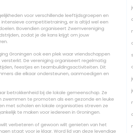
elijkheden voor verschillende leeftijdsgroepen en
intensieve competitietraining, er is altijd wel een
doelen. Bovendien organiseert Zwemvereniging
trijden, zodat je de kans krijgt om jouw
ren.
iging Groningen ook een plek waar vriendschappen
ersterkt. De vereniging organiseert regelmatig
tijden, feestjes en teambuildingsactiviteiten. Dit
mers die elkaar ondersteunen, aanmoedigen en
aar betrokkenheid bij de lokale gemeenschap. Ze
 om zwemmen te promoten als een gezonde en leuke
en met scholen en lokale organisaties streven ze
kelijk te maken voor iedereen in Groningen.
k wilt verbeteren of gewoon wilt genieten van het
gen staat voor je klaar. Word lid van deze levendige