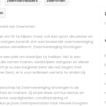
,
,
,
zwemliefhebbers
zwemmen
en
 Wereld van Zwemmen
om fit te blijven, maar ook een sport die plezier en
Groningen bevindt zich een bruisende zwemvereniging
niveaus verwelkomt: Zwemvereniging Groningen.
 een plek om baantjes te trekken. Het is een
e samen trainen, wedstrijden aangaan en elkaar
f je nu een beginner bent die net begint met
bent, er is voor iedereen wel iets te vinden bij
aatschap bij Zwemvereniging Groningen is de
es en trainers. Zij staan klaar om hun kennis en
sche vaardigheden, conditietraining of
g kun je jouw zwemprestaties naar nieuwe hoogten