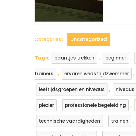
Categories :
Uncategorized
Tags:
,
,
baantjes trekken
beginner
,
,
trainers
ervaren wedstrijdzwemmer
,
leeftijdsgroepen en niveaus
niveaus
,
,
plezier
professionele begeleiding
,
,
technische vaardigheden
trainen