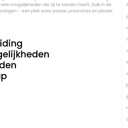
 mogelijkheden die zij te bieden heeft. Duik in de
ingen – een plek waar passie, prestaties en plezier
iding
gelijkheden
eden
ap