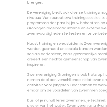
brengen.
De vereniging biedt ook diverse trainingsmog
niveaus. Van recreatieve trainingssessies tot 
programma dat past bij jouw behoeften en 
Groningen regelmatig interne en externe weds
zwemvaardigheden te testen en te verbete
Naast training en wedstrijden is Zwemveren
worden gesmeed en sociale banden worden v
sociale activiteiten, zoals gezamenlijke maal
creëert een hechte gemeenschap van zwem
inspireren.
Zwemvereniging Groningen is ook trots op h
nemen deel aan verschillende initiatieven
activiteit voor jongeren. Door samen te werk
ernaar om de voordelen van zwemmen toegan
Dus, of je nu wilt leren zwemmen, je technie
plezier van het water, Zwemvereniging Gronin