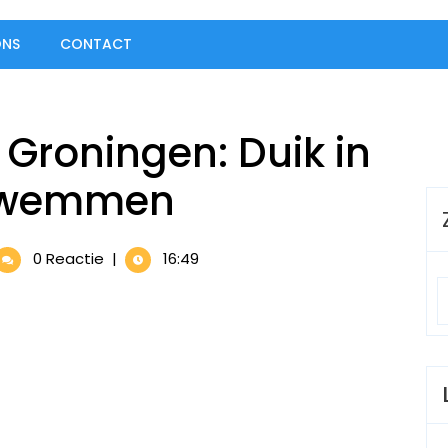
ONS
CONTACT
Groningen: Duik in
 Zwemmen
mvereniging
0 Reactie
|
16:49
ningen:
k
eld
emmen