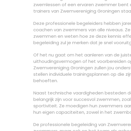
zwemlessen of een ervaren zwemmer bent die
trainers van Zwemvereniging Groningen staan 
Deze professionele begeleiders hebben jaren
coachen van zwemmers van alle niveaus. Ze
zwemmen en weten hoe ze deze kennis effe
begeleiding zul je merken dat je snel voorui
Of het nu gaat om het aanleren van de juis
uithoudingsvermogen of het voorbereiden op
Zwemvereniging Groningen zullen jou onders
stellen individuele trainingsplannen op die 
behoeften.
Naast technische vaardigheden besteden d
belangrijk zijn voor succesvol zwemmen, zo
sportiviteit. Ze moedigen hun zwemmers aa
hun eigen capaciteiten, zowel in het zwemba
De professionele begeleiding van Zwemverenig
zwemmers, maar ook op het team als geheel